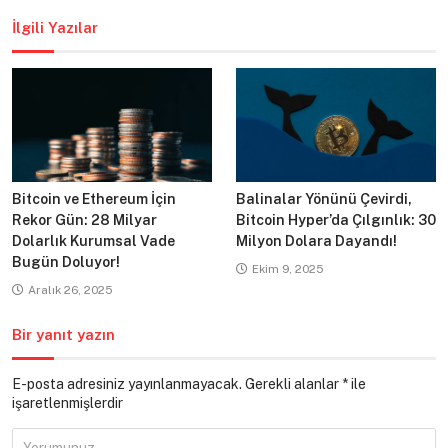
İlgili Yazılar
Bitcoin ve Ethereum İçin
Balinalar Yönünü Çevirdi,
Rekor Gün: 28 Milyar
Bitcoin Hyper’da Çılgınlık: 30
Dolarlık Kurumsal Vade
Milyon Dolara Dayandı!
Bugün Doluyor!
Ekim 9, 2025
Aralık 26, 2025
Bir yanıt yazın
E-posta adresiniz yayınlanmayacak.
Gerekli alanlar
*
ile
işaretlenmişlerdir