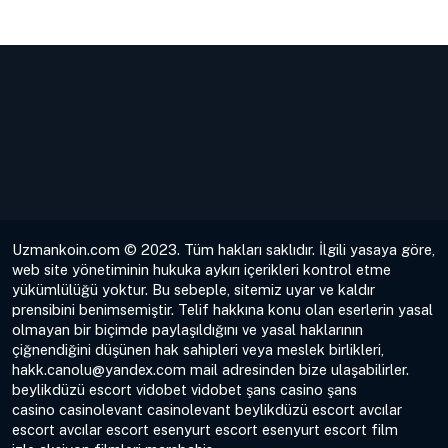
Uzmankoin.com © 2023. Tüm hakları saklıdır. İlgili yasaya göre,
web site yönetiminin hukuka aykırı içerikleri kontrol etme
yükümlülüğü yoktur. Bu sebeple, sitemiz uyar ve kaldır
prensibini benimsemiştir. Telif hakkına konu olan eserlerin yasal
olmayan bir biçimde paylaşıldığını ve yasal haklarının
çiğnendiğini düşünen hak sahipleri veya meslek birlikleri,
hakk.canolu@yandex.com
mail adresinden bize ulaşabilirler.
beylikdüzü escort
vidobet
vidobet
şans casino
şans
casino
casinolevant
casinolevant
beylikdüzü escort
avcılar
escort
avcılar escort
esenyurt escort
esenyurt escort
film