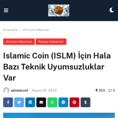
Skip
to
content
Anasayfa
»
Altcoin Haberleri
Altcoin Haberleri
Finans Haberleri
Islamic Coin (ISLM) İçin Hala
Bazı Teknik Uyumsuzluklar
Var
adminkoin1
-
Kasım 26, 2023
359
0