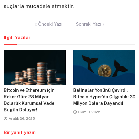
suçlarla mücadele etmektir.
Yazı
« Önceki Yazı
Sonraki Yazı »
gezinmesi
İlgili Yazılar
Bitcoin ve Ethereum İçin
Balinalar Yönünü Çevirdi,
Rekor Gün: 28 Milyar
Bitcoin Hyper’da Çılgınlık: 30
Dolarlık Kurumsal Vade
Milyon Dolara Dayandı!
Bugün Doluyor!
Ekim 9, 2025
Aralık 26, 2025
Bir yanıt yazın