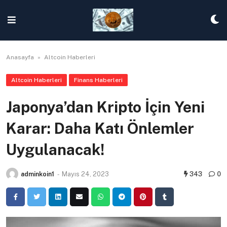
Skip
to
content
Anasayfa
»
Altcoin Haberleri
Altcoin Haberleri
Finans Haberleri
Japonya’dan Kripto İçin Yeni
Karar: Daha Katı Önlemler
Uygulanacak!
adminkoin1
-
Mayıs 24, 2023
343
0