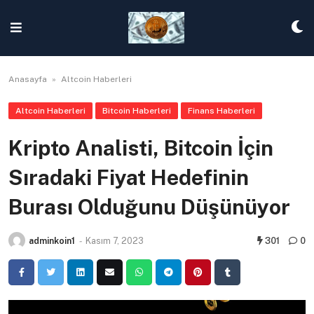
Skip
to
content
Anasayfa
»
Altcoin Haberleri
Altcoin Haberleri
Bitcoin Haberleri
Finans Haberleri
Kripto Analisti, Bitcoin İçin
Sıradaki Fiyat Hedefinin
Burası Olduğunu Düşünüyor
adminkoin1
-
Kasım 7, 2023
301
0