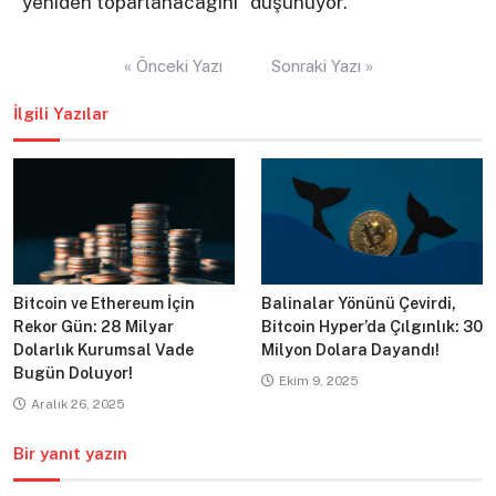
“yeniden toparlanacağını” düşünüyor.
Yazı
« Önceki Yazı
Sonraki Yazı »
gezinmesi
İlgili Yazılar
Bitcoin ve Ethereum İçin
Balinalar Yönünü Çevirdi,
Rekor Gün: 28 Milyar
Bitcoin Hyper’da Çılgınlık: 30
Dolarlık Kurumsal Vade
Milyon Dolara Dayandı!
Bugün Doluyor!
Ekim 9, 2025
Aralık 26, 2025
Bir yanıt yazın