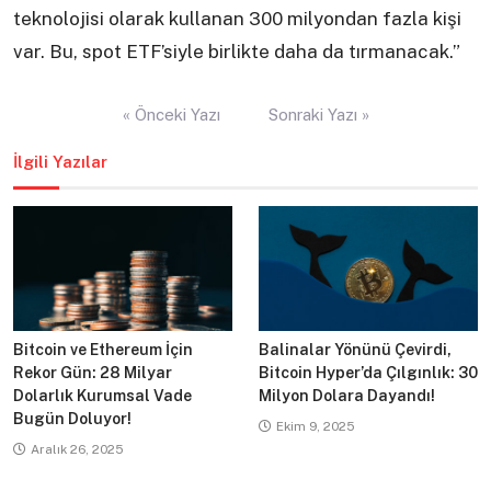
teknolojisi olarak kullanan 300 milyondan fazla kişi
var. Bu, spot ETF’siyle birlikte daha da tırmanacak.”
Yazı
« Önceki Yazı
Sonraki Yazı »
gezinmesi
İlgili Yazılar
Bitcoin ve Ethereum İçin
Balinalar Yönünü Çevirdi,
Rekor Gün: 28 Milyar
Bitcoin Hyper’da Çılgınlık: 30
Dolarlık Kurumsal Vade
Milyon Dolara Dayandı!
Bugün Doluyor!
Ekim 9, 2025
Aralık 26, 2025