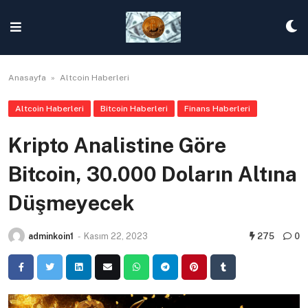
Skip
to
content
Anasayfa
»
Altcoin Haberleri
Altcoin Haberleri
Bitcoin Haberleri
Finans Haberleri
Kripto Analistine Göre
Bitcoin, 30.000 Doların Altına
Düşmeyecek
adminkoin1
-
Kasım 22, 2023
275
0