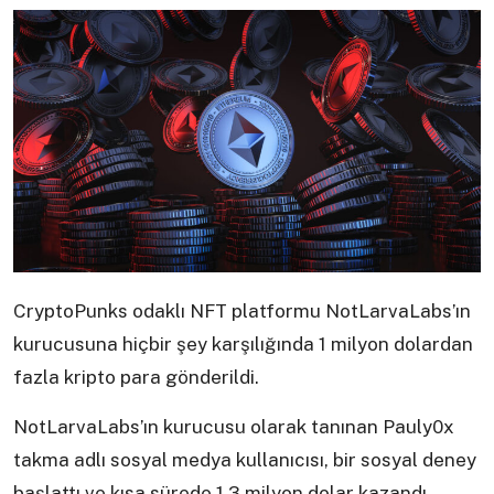
CryptoPunks odaklı NFT platformu NotLarvaLabs’ın
kurucusuna hiçbir şey karşılığında 1 milyon dolardan
fazla kripto para gönderildi.
NotLarvaLabs’ın kurucusu olarak tanınan Pauly0x
takma adlı sosyal medya kullanıcısı, bir sosyal deney
başlattı ve kısa sürede 1,3 milyon dolar kazandı.