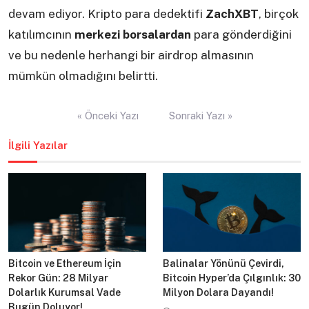
devam ediyor. Kripto para dedektifi
ZachXBT
, birçok
katılımcının
merkezi borsalardan
para gönderdiğini
ve bu nedenle herhangi bir airdrop almasının
mümkün olmadığını belirtti.
Yazı
« Önceki Yazı
Sonraki Yazı »
gezinmesi
İlgili Yazılar
Bitcoin ve Ethereum İçin
Balinalar Yönünü Çevirdi,
Rekor Gün: 28 Milyar
Bitcoin Hyper’da Çılgınlık: 30
Dolarlık Kurumsal Vade
Milyon Dolara Dayandı!
Bugün Doluyor!