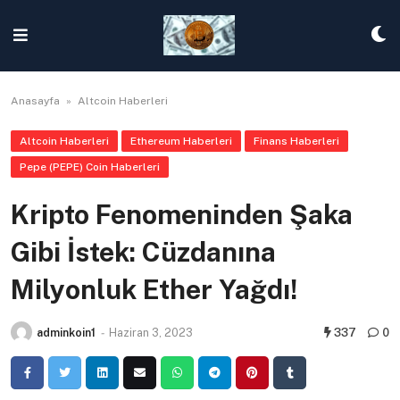
Skip
to
content
Anasayfa
»
Altcoin Haberleri
Altcoin Haberleri
Ethereum Haberleri
Finans Haberleri
Pepe (PEPE) Coin Haberleri
Kripto Fenomeninden Şaka
Gibi İstek: Cüzdanına
Milyonluk Ether Yağdı!
adminkoin1
-
Haziran 3, 2023
337
0