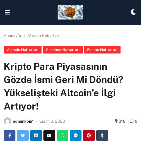
Skip
to
content
Anasayfa
»
Altcoin Haberleri
Altcoin Haberleri
Cardano Haberleri
Finans Haberleri
Kripto Para Piyasasının
Gözde İsmi Geri Mi Döndü?
Yükselişteki Altcoin’e İlgi
Artıyor!
adminkoin1
-
Kasım 3, 2023
316
0