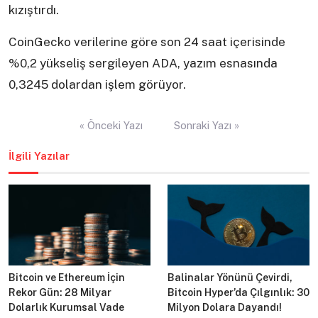
kızıştırdı.
CoinGecko verilerine göre son 24 saat içerisinde
%0,2 yükseliş sergileyen ADA, yazım esnasında
0,3245 dolardan işlem görüyor.
Yazı
« Önceki Yazı
Sonraki Yazı »
gezinmesi
İlgili Yazılar
Bitcoin ve Ethereum İçin
Balinalar Yönünü Çevirdi,
Rekor Gün: 28 Milyar
Bitcoin Hyper’da Çılgınlık: 30
Dolarlık Kurumsal Vade
Milyon Dolara Dayandı!