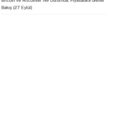
Bitcoin ve Altcoinler Ne Durumda: Piyasalara Genel
Bakış (27 Eylül)