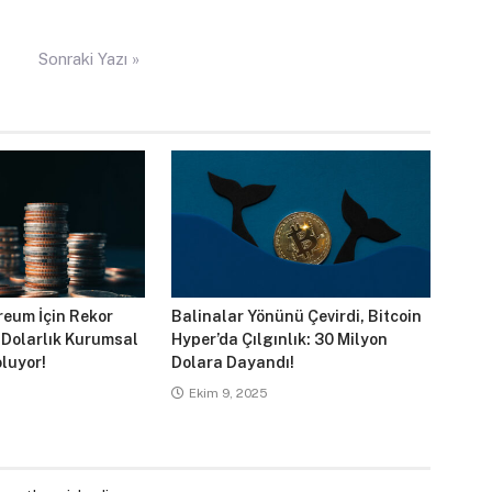
Sonraki Yazı »
reum İçin Rekor
Balinalar Yönünü Çevirdi, Bitcoin
 Dolarlık Kurumsal
Hyper’da Çılgınlık: 30 Milyon
luyor!
Dolara Dayandı!
Ekim 9, 2025