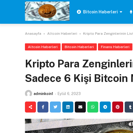
Skip
to
Bitcoin Haberleri
content
Anasayfa
»
Altcoin Haberleri
»
Kripto Para Zenginlerinin List
Altcoin Haberleri
Bitcoin Haberleri
Finans Haberleri
Kripto Para Zenginleri
Sadece 6 Kişi Bitcoin 
adminkoin1
-
Eylül 6, 2023