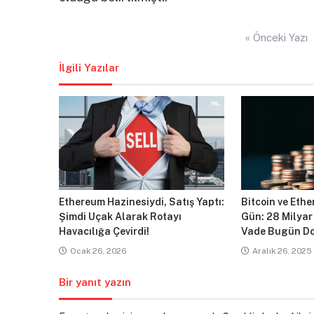
Yazı
« Önceki Yazı
gezinmesi
İlgili Yazılar
Ethereum Hazinesiydi, Satış Yaptı:
Bitcoin ve Ethe
Şimdi Uçak Alarak Rotayı
Gün: 28 Milyar
Havacılığa Çevirdi!
Vade Bugün Do
Ocak 26, 2026
Aralık 26, 2025
Bir yanıt yazın