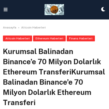
Skip
to
content
Anasayfa
»
Altcoin Haberleri
Altcoin Haberleri
Ethereum Haberleri
Finans Haberleri
Kurumsal Balinadan
Binance’e 70 Milyon Dolarlık
Ethereum TransferiKurumsal
Balinadan Binance’e 70
Milyon Dolarlık Ethereum
Transferi