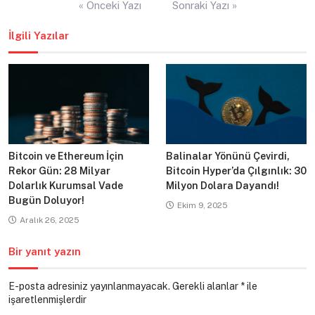
« Önceki Yazı
Sonraki Yazı »
gezinmesi
İlgili Yazılar
Bitcoin ve Ethereum İçin
Balinalar Yönünü Çevirdi,
Rekor Gün: 28 Milyar
Bitcoin Hyper’da Çılgınlık: 30
Dolarlık Kurumsal Vade
Milyon Dolara Dayandı!
Bugün Doluyor!
Ekim 9, 2025
Aralık 26, 2025
Bir yanıt yazın
E-posta adresiniz yayınlanmayacak.
Gerekli alanlar
*
ile
işaretlenmişlerdir