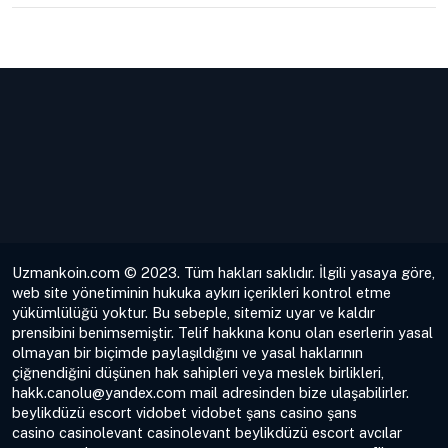
Uzmankoin.com © 2023. Tüm hakları saklıdır. İlgili yasaya göre,
web site yönetiminin hukuka aykırı içerikleri kontrol etme
yükümlülüğü yoktur. Bu sebeple, sitemiz uyar ve kaldır
prensibini benimsemiştir. Telif hakkına konu olan eserlerin yasal
olmayan bir biçimde paylaşıldığını ve yasal haklarının
çiğnendiğini düşünen hak sahipleri veya meslek birlikleri,
hakk.canolu@yandex.com
mail adresinden bize ulaşabilirler.
beylikdüzü escort
vidobet
vidobet
şans casino
şans
casino
casinolevant
casinolevant
beylikdüzü escort
avcılar