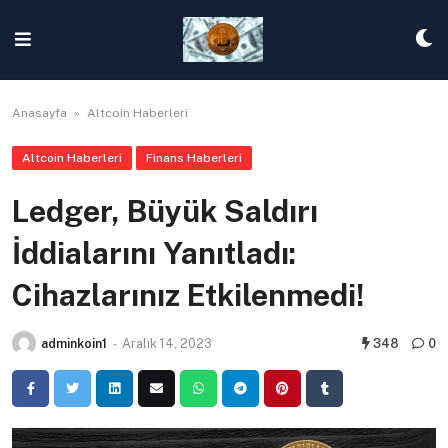
Skip
to
content
Anasayfa
»
Altcoin Haberleri
Altcoin Haberleri
Finans Haberleri
Ledger, Büyük Saldırı
İddialarını Yanıtladı:
Cihazlarınız Etkilenmedi!
adminkoin1
-
Aralık 14, 2023
348
0