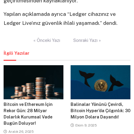
geçirilmesinden kaynaklanıyor.
Yapılan açıklamada ayrıca “Ledger cihazınız ve
Ledger Live’ınız güvenlik ihlali yaşamadı.” dendi.
Yazı
« Önceki Yazı
Sonraki Yazı »
gezinmesi
İlgili Yazılar
Bitcoin ve Ethereum İçin
Balinalar Yönünü Çevirdi,
Rekor Gün: 28 Milyar
Bitcoin Hyper’da Çılgınlık: 30
Dolarlık Kurumsal Vade
Milyon Dolara Dayandı!
Bugün Doluyor!
Ekim 9, 2025
Aralık 26, 2025