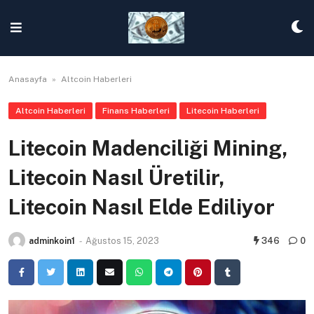
Skip
to
content
Anasayfa
»
Altcoin Haberleri
Altcoin Haberleri
Finans Haberleri
Litecoin Haberleri
Litecoin Madenciliği Mining,
Litecoin Nasıl Üretilir,
Litecoin Nasıl Elde Ediliyor
adminkoin1
-
Ağustos 15, 2023
346
0