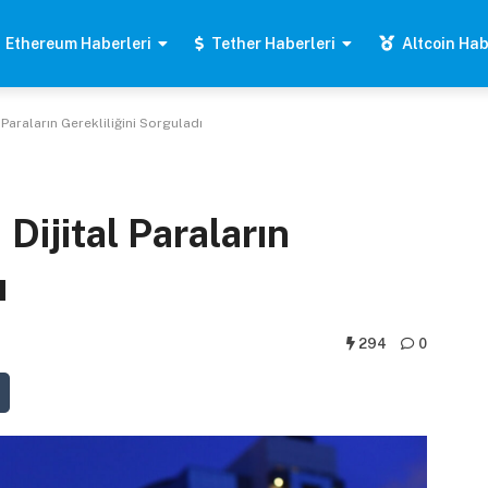
Ethereum Haberleri
Tether Haberleri
Altcoin Hab
 Paraların Gerekliliğini Sorguladı
Dijital Paraların
ı
294
0