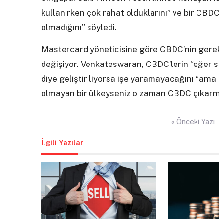
kullanırken çok rahat olduklarını” ve bir CBD
olmadığını” söyledi.
Mastercard yöneticisine göre CBDC’nin gerekli
değişiyor. Venkateswaran, CBDC’lerin “eğer sa
diye geliştiriliyorsa işe yaramayacağını “ama
olmayan bir ülkeyseniz o zaman CBDC çıkarman
Yazı
« Önceki Yazı
gezinmesi
İlgili Yazılar