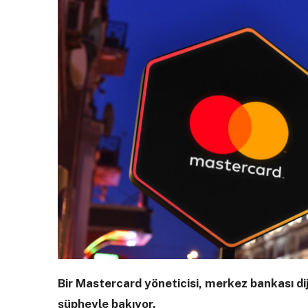
Bir Mastercard yöneticisi, merkez bankası di
şüpheyle bakıyor.