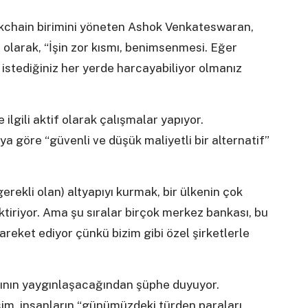
ckchain birimini yöneten Ashok Venkateswaran,
i olarak, “İşin zor kısmı, benimsenmesi. Eğer
istediğiniz her yerde harcayabiliyor olmanız
ilgili aktif olarak çalışmalar yapıyor.
a göre “güvenli ve düşük maliyetli bir alternatif”
rekli olan) altyapıyı kurmak, bir ülkenin çok
tiriyor. Ama şu sıralar birçok merkez bankası, bu
reket ediyor çünkü bizim gibi özel şirketlerle
nın yaygınlaşacağından şüphe duyuyor.
sim, insanların “günümüzdeki türden paraları