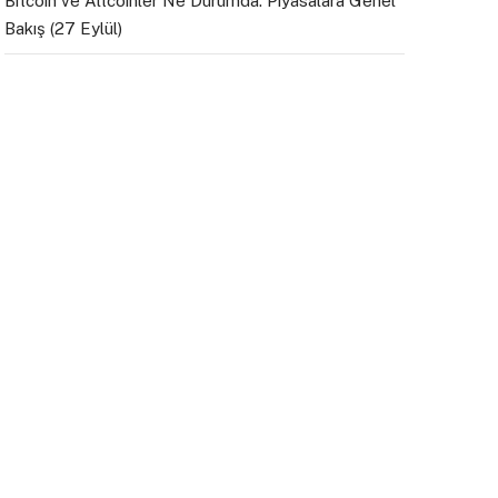
Bitcoin ve Altcoinler Ne Durumda: Piyasalara Genel
Bakış (27 Eylül)