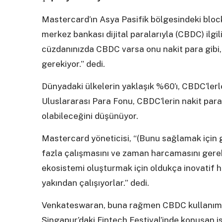
Mastercard’ın Asya Pasifik bölgesindeki blo
merkez bankası dijital paralarıyla (CBDC) ilgil
cüzdanınızda CBDC varsa onu nakit para gibi, 
gerekiyor.” dedi.
Dünyadaki ülkelerin yaklaşık %60’ı, CBDC’lerle 
Uluslararası Para Fonu, CBDC’lerin nakit paray
olabileceğini düşünüyor.
Mastercard yöneticisi, “(Bunu sağlamak için ge
fazla çalışmasını ve zaman harcamasını gerek
ekosistemi oluşturmak için oldukça inovatif ha
yakından çalışıyorlar.” dedi.
Venkateswaran, buna rağmen CBDC kullanımı
Singapur’daki Fintech Festival’inde konuşan i