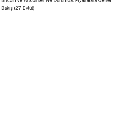
Bitcoin ve Altcoinler Ne Durumda: Piyasalara Genel
Bakış (27 Eylül)