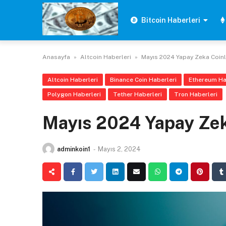
Skip
to
Bitcoin Haberleri
content
Anasayfa
»
Altcoin Haberleri
»
Mayıs 2024 Yapay Zeka Coinle
Altcoin Haberleri
Binance Coin Haberleri
Ethereum Ha
Polygon Haberleri
Tether Haberleri
Tron Haberleri
Mayıs 2024 Yapay Zeka
adminkoin1
-
Mayıs 2, 2024