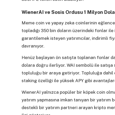
WienerAI ve Sosis Ordusu 1 Milyon Dol
Meme coin ve yapay zeka coinlerinin eğlencel
topladığı 350 bin doların üzerindeki fonlar ile i
garantilemek isteyen yatırımcılar, indirimli fi
davranıyor.
Henüz başlayan ön satışta toplanan fonlar da
dolara doğru ilerliyor. WAI sembolü ile satışa 
topluluğu bir araya getiriyor. Topluluğa dahil o
staking özelliği ile yüksek APY gibi avantajla
WienerAI yalnızca popüler bir köpek coin olma
yatırım yapmasına imkan tanıyan bir yatırım b
destekli bir yatırım partneri arayan kripto mera