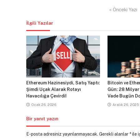
Yazı
« Önceki Yazı
gezinmesi
İlgili Yazılar
Ethereum Hazinesiydi, Satış Yaptı:
Bitcoin ve Ethe
Şimdi Uçak Alarak Rotayı
Gün: 28 Milyar
Havacılığa Çevirdi!
Vade Bugün Do
Ocak 26, 2026
Aralık 26, 2025
Bir yanıt yazın
E-posta adresiniz yayınlanmayacak.
Gerekli alanlar
*
ile 