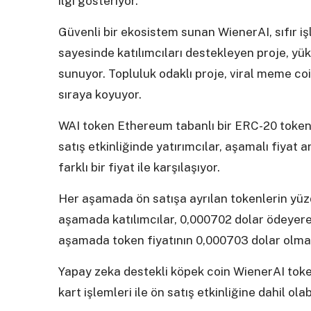
ilgi gösteriyor.
Güvenli bir ekosistem sunan WienerAI, sıfır işl
sayesinde katılımcıları destekleyen proje, yük
sunuyor. Topluluk odaklı proje, viral meme coi
sıraya koyuyor.
WAI token Ethereum tabanlı bir ERC-20 tokeni
satış etkinliğinde yatırımcılar, aşamalı fiyat 
farklı bir fiyat ile karşılaşıyor.
Her aşamada ön satışa ayrılan tokenlerin yüzd
aşamada katılımcılar, 0,000702 dolar ödeyerek 
aşamada token fiyatının 0,000703 dolar olmas
Yapay zeka destekli köpek coin WienerAI toke
kart işlemleri ile ön satış etkinliğine dahil olab