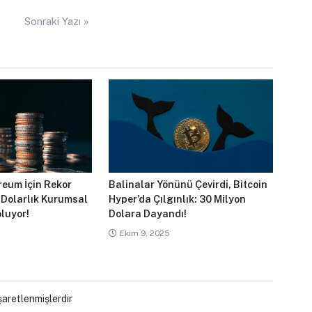
Sonraki Yazı »
reum İçin Rekor
Balinalar Yönünü Çevirdi, Bitcoin
 Dolarlık Kurumsal
Hyper’da Çılgınlık: 30 Milyon
luyor!
Dolara Dayandı!
Ekim 9, 2025
işaretlenmişlerdir