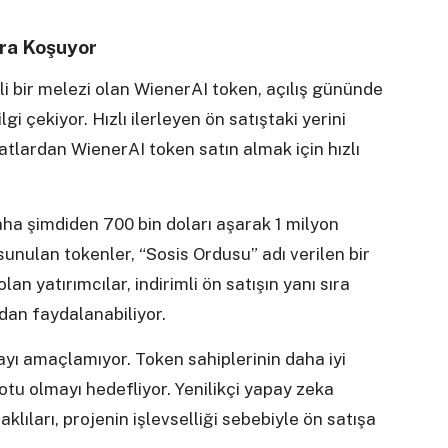
ara Koşuyor
i bir melezi olan WienerAI token, açılış gününde
lgi çekiyor. Hızlı ilerleyen ön satıştaki yerini
yatlardan WienerAI token satın almak için hızlı
ha şimdiden 700 bin doları aşarak 1 milyon
sunulan tokenler, “Sosis Ordusu” adı verilen bir
lan yatırımcılar, indirimli ön satışın yanı sıra
rdan faydalanabiliyor.
yı amaçlamıyor. Token sahiplerinin daha iyi
otu olmayı hedefliyor. Yenilikçi yapay zeka
klıları, projenin işlevselliği sebebiyle ön satışa