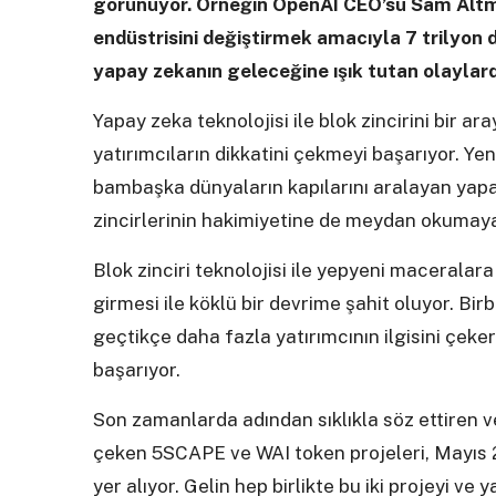
görünüyor. Örneğin OpenAI CEO’su Sam Altma
endüstrisini değiştirmek amacıyla 7 trilyon d
yapay zekanın geleceğine ışık tutan olaylard
Yapay zeka teknolojisi ile blok zincirini bir ar
yatırımcıların dikkatini çekmeyi başarıyor. Yeni
bambaşka dünyaların kapılarını aralayan yapay
zincirlerinin hakimiyetine de meydan okumaya
Blok zinciri teknolojisi ile yepyeni maceralara 
girmesi ile köklü bir devrime şahit oluyor. Birb
geçtikçe daha fazla yatırımcının ilgisini çeke
başarıyor.
Son zamanlarda adından sıklıkla söz ettiren ve
çeken 5SCAPE ve WAI token projeleri, Mayıs 20
yer alıyor. Gelin hep birlikte bu iki projeyi ve 