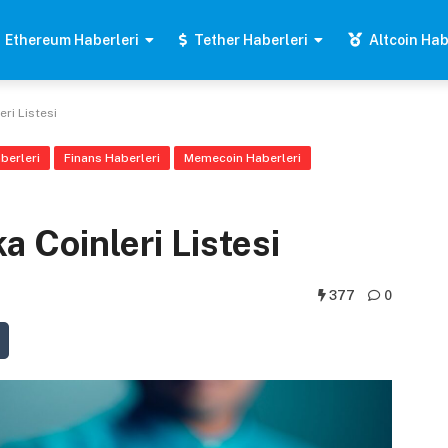
Ethereum Haberleri
Tether Haberleri
Altcoin Hab
ri Listesi
berleri
Finans Haberleri
Memecoin Haberleri
 Coinleri Listesi
377
0