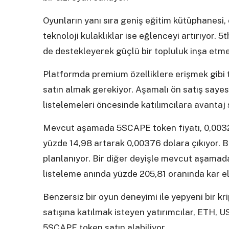
Oyunların yanı sıra geniş eğitim kütüphanesi, 
teknoloji kulaklıklar ise eğlenceyi artırıyor. 5
de destekleyerek güçlü bir topluluk inşa etme
Platformda premium özelliklere erişmek gibi
satın almak gerekiyor. Aşamalı ön satış sayesi
listelemeleri öncesinde katılımcılara avantaj 
Mevcut aşamada 5SCAPE token fiyatı, 0,00327
yüzde 14,98 artarak 0,00376 dolara çıkıyor. Bo
planlanıyor. Bir diğer deyişle mevcut aşamada
listeleme anında yüzde 205,81 oranında kar e
Benzersiz bir oyun deneyimi ile yepyeni bir k
satışına katılmak isteyen yatırımcılar, ETH, 
5SCAPE token satın alabiliyor.