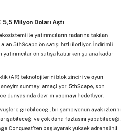
5,5 Milyon Doları Aştı
kosistemi ile yatırımcıların radarına takılan
lan 5thScape ön satışı hızlı ilerliyor. İndirimli
yatırımcılar ön satışa katılırken şu ana kadar
lik (AR) teknolojilerini blok zinciri ve oyun
r deneyim sunmayı amaçlıyor. 5thScape, son
ence dünyasında devrim yapmayı hedefliyor.
vüşlere girebileceği, bir şampiyonun ayak izlerini
arışabileceği ve çok daha fazlasını yapabileceği,
age Conquest’ten başlayarak yüksek adrenalinli