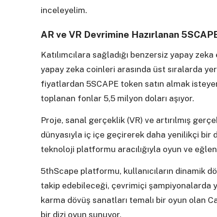
inceleyelim.
AR ve VR Devrimine Hazırlanan 5SCAPE 
Katılımcılara sağladığı benzersiz yapay zeka e
yapay zeka coinleri arasında üst sıralarda yer a
fiyatlardan 5SCAPE token satın almak isteyen 
toplanan fonlar 5,5 milyon doları aşıyor.
Proje, sanal gerçeklik (VR) ve artırılmış gerçek
dünyasıyla iç içe geçirerek daha yenilikçi bi
teknoloji platformu aracılığıyla oyun ve eğl
5thScape platformu, kullanıcıların dinamik dö
takip edebileceği, çevrimiçi şampiyonalarda y
karma dövüş sanatları temalı bir oyun olan C
bir dizi oyun sunuyor.