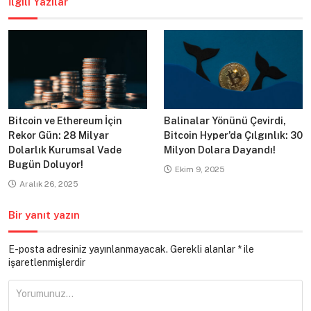
İlgili Yazılar
Bitcoin ve Ethereum İçin
Balinalar Yönünü Çevirdi,
Rekor Gün: 28 Milyar
Bitcoin Hyper’da Çılgınlık: 30
Dolarlık Kurumsal Vade
Milyon Dolara Dayandı!
Bugün Doluyor!
Ekim 9, 2025
Aralık 26, 2025
Bir yanıt yazın
E-posta adresiniz yayınlanmayacak.
Gerekli alanlar
*
ile
işaretlenmişlerdir