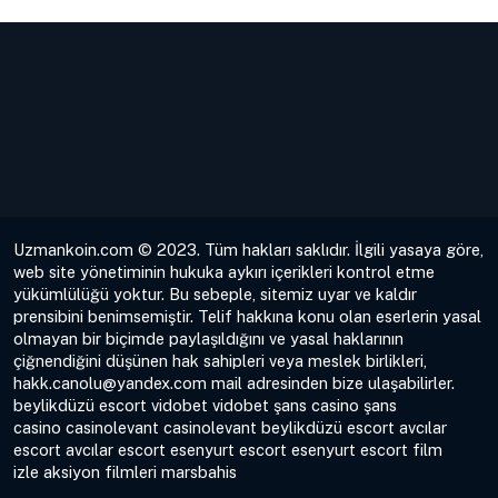
Uzmankoin.com © 2023. Tüm hakları saklıdır. İlgili yasaya göre,
web site yönetiminin hukuka aykırı içerikleri kontrol etme
yükümlülüğü yoktur. Bu sebeple, sitemiz uyar ve kaldır
prensibini benimsemiştir. Telif hakkına konu olan eserlerin yasal
olmayan bir biçimde paylaşıldığını ve yasal haklarının
çiğnendiğini düşünen hak sahipleri veya meslek birlikleri,
hakk.canolu@yandex.com
mail adresinden bize ulaşabilirler.
beylikdüzü escort
vidobet
vidobet
şans casino
şans
casino
casinolevant
casinolevant
beylikdüzü escort
avcılar
escort
avcılar escort
esenyurt escort
esenyurt escort
film
izle
aksiyon filmleri
marsbahis