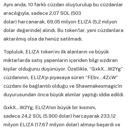
Aynı anda, 10 farklı cüzdan oluşturulup bu cüzdanlar
aracılığıyla, sadece 2,07 SOL (503
dolar) harcanarak, 69,05 milyon ELIZA (5,2 milyon
dolar değerinde) alındı. Bu token’lar, yeni cüzdanlara
aktarılmış olsa da henüz satılmadı.
Topluluk, ELIZA token’ını ilk alanların ve büyük
miktarlarda satış yapanların içeriden bilgi sızdıran
kişiler olduğunu düşünüyor. Özellikle, “GxkX…W2Yg”
cüzdanının, ELIZA’yı piyasaya süren “FEbv…4ZcW”
cüzdanı ile bağlantılı olduğu ve Shawmakesmagic’in
duyurusundan önce büyük alımlar yaptığı iddia edildi.
GxkX…W2Yg, ELIZA’nın büyük bir kısmını,
sadece 24,2 SOL (5.900 dolar) harcayarak 233,12
milyon ELIZA (17,67 milyon dolar) almayı başardı ve