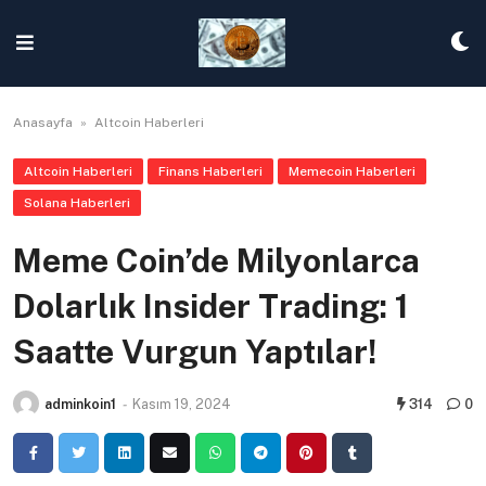
Skip
to
content
Anasayfa
»
Altcoin Haberleri
Altcoin Haberleri
Finans Haberleri
Memecoin Haberleri
Solana Haberleri
Meme Coin’de Milyonlarca
Dolarlık Insider Trading: 1
Saatte Vurgun Yaptılar!
adminkoin1
-
Kasım 19, 2024
314
0