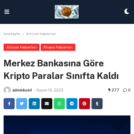
Skip
to
content
Anasayfa
»
Altcoin Haberleri
Altcoin Haberleri
Finans Haberleri
Merkez Bankasına Göre
Kripto Paralar Sınıfta Kaldı
adminkoin1
-
Kasım 16, 2023
277
0