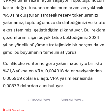
VRA’ya daha fazla fayda sağlıyor. Topluluğumuzun
kararı doğrultusunda maksimum arzımızın yaklaşık
%50’sini oluşturan stratejik rezerv tokenlarımızı
yakmamız, topluluğumuzu da dinlediğimizi ve kripto
ekosistemimizi geliştirdiğimizi kanıtlıyor. Bu, reklam
çözümlerimiz için büyük talep beklediğimiz 2024
yılına yönelik büyüme stratejimizin bir parçasıdır ve
şimdi bu büyümenin temelini atıyoruz.
CoinGecko verilerine göre yakım haberiyle birlikte
%21,3 yükselen VRA, 0,004918 dolar seviyesinden
0,005969 dolara ulaştı. VRA yazım esnasında
0,00573 dolardan alıcı buluyor.
Yazı
« Önceki Yazı
Sonraki Yazı »
gezinmesi
İlgili Yazılar