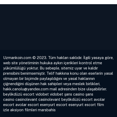
Uzmankoin.com © 2023. Tüm hakları saklıdır. İlgili yasaya göre,
web site yönetiminin hukuka aykırı içerikleri kontrol etme
yükümlülüğü yoktur. Bu sebeple, sitemiz uyar ve kaldır
prensibini benimsemiştir. Telif hakkına konu olan eserlerin yasal
olmayan bir biçimde paylaşıldığını ve yasal haklarının
çiğnendiğini düşünen hak sahipleri veya meslek birlikleri,
hakk.canolu@yandex.com
mail adresinden bize ulaşabilirler.
beylikdüzü escort
vidobet
vidobet
şans casino
şans
casino
casinolevant
casinolevant
beylikdüzü escort
avcılar
escort
avcılar escort
esenyurt escort
esenyurt escort
film
izle
aksiyon filmleri
marsbahis