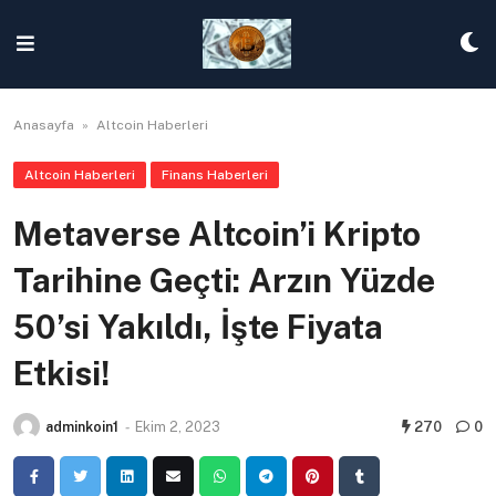
Skip
to
content
Anasayfa
»
Altcoin Haberleri
Altcoin Haberleri
Finans Haberleri
Metaverse Altcoin’i Kripto
Tarihine Geçti: Arzın Yüzde
50’si Yakıldı, İşte Fiyata
Etkisi!
adminkoin1
-
Ekim 2, 2023
270
0