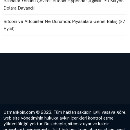
Balinalar Yönünü Çevirdi, Bitcoin Hyper’da Çılgınlık: 30 Milyon
Dolara Dayandı!
Bitcoin ve Altcoinler Ne Durumda: Piyasalara Genel Bakış (27
Eylül)
Uzmankoin.com © 2023. Tüm hakları saklıdır. İlgili yasaya göre,
web site yönetiminin hukuka aykırı içerikleri kontrol etme
yükümlülüğü yoktur. Bu sebeple, sitemiz uyar ve kaldır
prensibini benimsemiştir. Telif hakkına konu olan eserlerin yasal