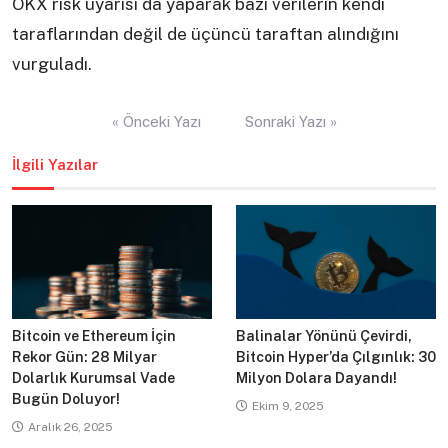
OKX risk uyarısı da yaparak bazı verilerin kendi
taraflarından değil de üçüncü taraftan alındığını
vurguladı.
Yazı
« Önceki Yazı
Sonraki Yazı »
gezinmesi
İlgili Yazılar
Bitcoin ve Ethereum İçin
Balinalar Yönünü Çevirdi,
Rekor Gün: 28 Milyar
Bitcoin Hyper’da Çılgınlık: 30
Dolarlık Kurumsal Vade
Milyon Dolara Dayandı!
Bugün Doluyor!
Ekim 9, 2025
Aralık 26, 2025