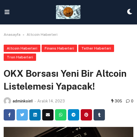
Skip
to
content
Anasayfa
»
Altcoin Haberleri
Altcoin Haberleri
Finans Haberleri
Tether Haberleri
Tron Haberleri
OKX Borsası Yeni Bir Altcoin
Listelemesi Yapacak!
adminkoin1
-
Aralık 14, 2023
305
0