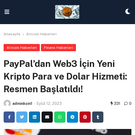
Skip
to
content
Anasayfa
»
Altcoin Haberleri
Altcoin Haberleri
Finans Haberleri
PayPal’dan Web3 İçin Yeni
Kripto Para ve Dolar Hizmeti:
Resmen Başlatıldı!
adminkoin1
-
Eylül 12, 2023
331
0