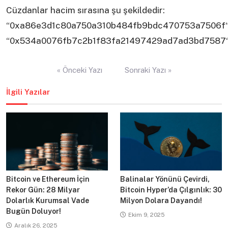
Cüzdanlar hacim sırasına şu şekildedir:
“0xa86e3d1c80a750a310b484fb9bdc470753a7506f“
“0x534a0076fb7c2b1f83fa21497429ad7ad3bd7587
Yazı
« Önceki Yazı
Sonraki Yazı »
gezinmesi
İlgili Yazılar
Bitcoin ve Ethereum İçin
Balinalar Yönünü Çevirdi,
Rekor Gün: 28 Milyar
Bitcoin Hyper’da Çılgınlık: 30
Dolarlık Kurumsal Vade
Milyon Dolara Dayandı!
Bugün Doluyor!
Ekim 9, 2025
Aralık 26, 2025