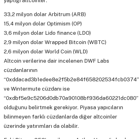
yaptığı altcoinler:
33,2 milyon dolar Arbitrum (ARB)
15,4 milyon dolar Optimism (OP)
3,6 milyon dolar Lido finance (LDO)
2,9 milyon dolar Wrapped Bitcoin (WBTC)
2,6 milyon dolar World Coin (WLD)
Altcoin verilerine dair incelenen DWF Labs
cüzdanlarının
“0xddacad3b1edee8e2f5b2e84f658202534fcb0374”
ve Wintermute cüzdanı ise
“0xdbf5e9c5206d0db70a90108bf936da60221dc080”
olduğunu belirtmek gerekiyor. Piyasa yapıcıların
bilinmeyen farklı cüzdanlarda diğer altcoinler
üzerinde yatırımları da olabilir.