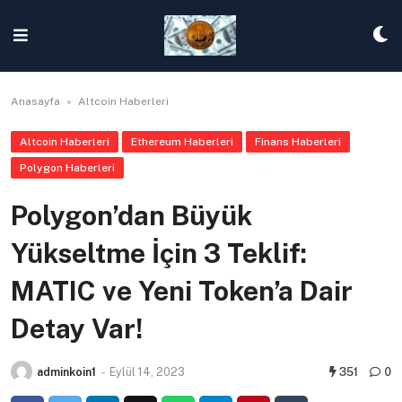
Skip
to
content
Anasayfa
»
Altcoin Haberleri
Altcoin Haberleri
Ethereum Haberleri
Finans Haberleri
Polygon Haberleri
Polygon’dan Büyük
Yükseltme İçin 3 Teklif:
MATIC ve Yeni Token’a Dair
Detay Var!
adminkoin1
-
Eylül 14, 2023
351
0