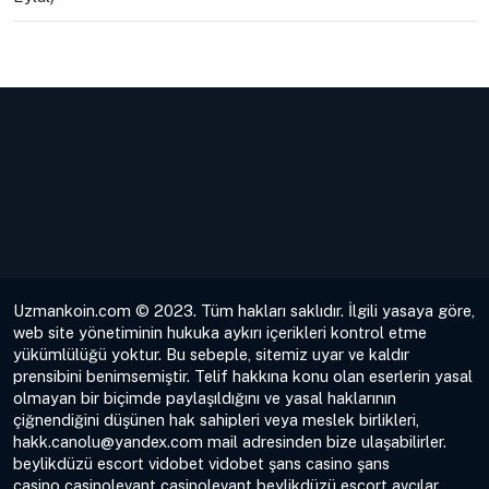
Uzmankoin.com © 2023. Tüm hakları saklıdır. İlgili yasaya göre,
web site yönetiminin hukuka aykırı içerikleri kontrol etme
yükümlülüğü yoktur. Bu sebeple, sitemiz uyar ve kaldır
prensibini benimsemiştir. Telif hakkına konu olan eserlerin yasal
olmayan bir biçimde paylaşıldığını ve yasal haklarının
çiğnendiğini düşünen hak sahipleri veya meslek birlikleri,
hakk.canolu@yandex.com
mail adresinden bize ulaşabilirler.
beylikdüzü escort
vidobet
vidobet
şans casino
şans
casino
casinolevant
casinolevant
beylikdüzü escort
avcılar