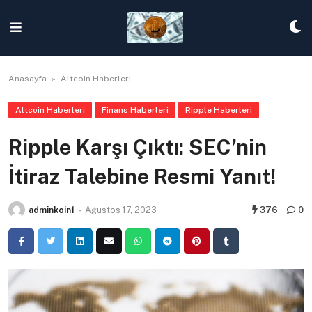
Skip
to
content
Anasayfa
»
Altcoin Haberleri
Altcoin Haberleri
Finans Haberleri
Ripple Haberleri
Ripple Karşı Çıktı: SEC’nin
İtiraz Talebine Resmi Yanıt!
adminkoin1
-
Ağustos 17, 2023
376
0