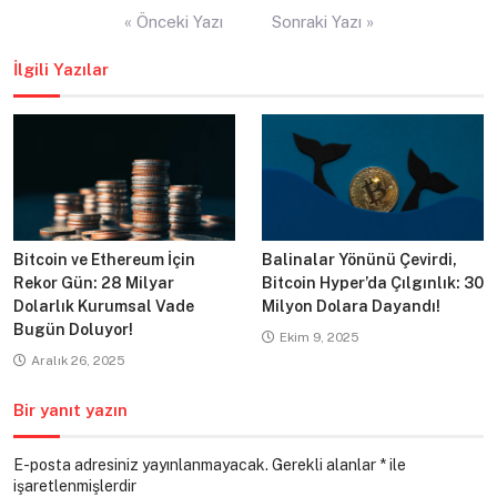
Yazı
« Önceki Yazı
Sonraki Yazı »
gezinmesi
İlgili Yazılar
Bitcoin ve Ethereum İçin
Balinalar Yönünü Çevirdi,
Rekor Gün: 28 Milyar
Bitcoin Hyper’da Çılgınlık: 30
Dolarlık Kurumsal Vade
Milyon Dolara Dayandı!
Bugün Doluyor!
Ekim 9, 2025
Aralık 26, 2025
Bir yanıt yazın
E-posta adresiniz yayınlanmayacak.
Gerekli alanlar
*
ile
işaretlenmişlerdir