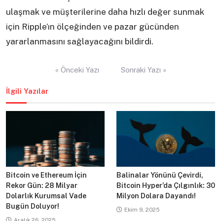
ulaşmak ve müşterilerine daha hızlı değer sunmak
için Ripple’ın ölçeğinden ve pazar gücünden
yararlanmasını sağlayacağını bildirdi.
Yazı
« Önceki Yazı
Sonraki Yazı »
gezinmesi
İlgili Yazılar
Bitcoin ve Ethereum İçin
Balinalar Yönünü Çevirdi,
Rekor Gün: 28 Milyar
Bitcoin Hyper’da Çılgınlık: 30
Dolarlık Kurumsal Vade
Milyon Dolara Dayandı!
Bugün Doluyor!
Ekim 9, 2025
Aralık 26, 2025