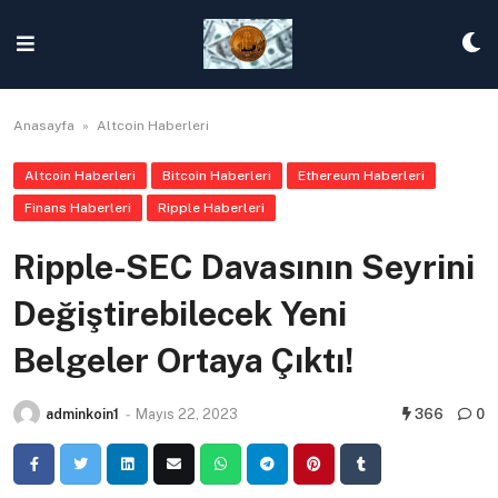
Skip
to
content
Anasayfa
»
Altcoin Haberleri
Altcoin Haberleri
Bitcoin Haberleri
Ethereum Haberleri
Finans Haberleri
Ripple Haberleri
Ripple-SEC Davasının Seyrini
Değiştirebilecek Yeni
Belgeler Ortaya Çıktı!
adminkoin1
-
Mayıs 22, 2023
366
0