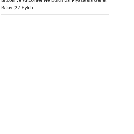
Bitcoin ve Altcoinler Ne Durumda: Piyasalara Genel
Bakış (27 Eylül)