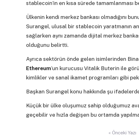
stablecoin’in en kısa sürede tamamlanması be
Ülkenin kendi merkez bankası olmadığını bunun
Surangel, ulusal bir stablecoin yaratmanın an
sağlarken aynı zamanda dijital merkez bankası
olduğunu belirtti.
Ayrıca sektörün önde gelen isimlerinden Bi
Ethereum
’un kurucusu Vitalik Buterin ile g
kimlikler ve sanal ikamet programları gibi pe
Başkan Surangel konu hakkında şu ifadelerd
Küçük bir ülke oluşumuz sahip olduğumuz ava
geçebilir ve hızla değişen bu ortamda yapılmas
Yazı
« Önceki Yazı
gezinmesi