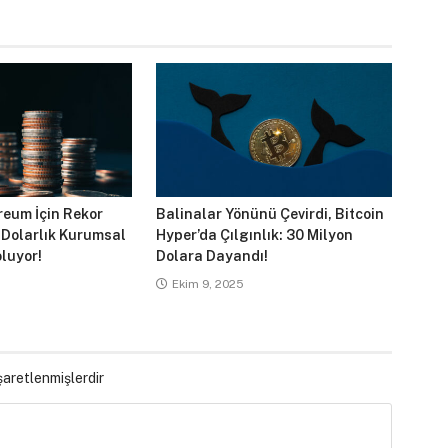
reum İçin Rekor
Balinalar Yönünü Çevirdi, Bitcoin
 Dolarlık Kurumsal
Hyper’da Çılgınlık: 30 Milyon
luyor!
Dolara Dayandı!
Ekim 9, 2025
işaretlenmişlerdir