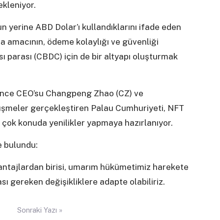
kleniyor.
 yerine ABD Dolar’ı kullandıklarını ifade eden
a amacının, ödeme kolaylığı ve güvenliği
 parası (CBDC) için de bir altyapı oluşturmak
nance CEO’su Changpeng Zhao (CZ) ve
örüşmeler gerçekleştiren Palau Cumhuriyeti, NFT
k çok konuda yenilikler yapmaya hazırlanıyor.
e bulundu:
ntajlardan birisi, umarım hükümetimiz harekete
ı gereken değişikliklere adapte olabiliriz.
Sonraki Yazı »