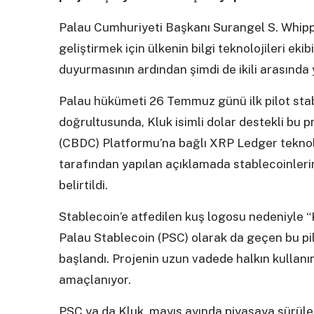
Palau Cumhuriyeti Başkanı Surangel S. Whipps’
geliştirmek için ülkenin bilgi teknolojileri ekib
duyurmasının ardından şimdi de ikili arasında
Palau hükümeti 26 Temmuz günü ilk pilot stab
doğrultusunda, Kluk isimli dolar destekli bu p
(CBDC) Platformu’na bağlı XRP Ledger teknoloj
tarafından yapılan açıklamada stablecoinlerin
belirtildi.
Stablecoin’e atfedilen kuş logosu nedeniyle “
Palau Stablecoin (PSC) olarak da geçen bu pilo
başlandı. Projenin uzun vadede halkın kulla
amaçlanıyor.
PSC ya da Kluk, mayıs ayında piyasaya sürül