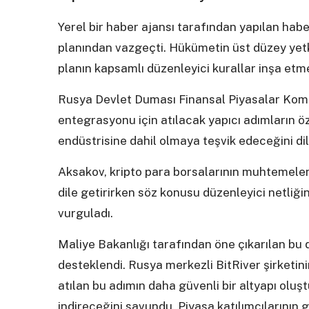
Yerel bir haber ajansı tarafından yapılan hab
planından vazgeçti. Hükümetin üst düzey yetki
planın kapsamlı düzenleyici kurallar inşa etmey
Rusya Devlet Duması Finansal Piyasalar Komi
entegrasyonu için atılacak yapıcı adımların öze
endüstrisine dahil olmaya teşvik edeceğini dil
Aksakov, kripto para borsalarının muhtemelen
dile getirirken söz konusu düzenleyici netliğ
vurguladı.
Maliye Bakanlığı tarafından öne çıkarılan bu 
desteklendi. Rusya merkezli BitRiver şirketini
atılan bu adımın daha güvenli bir altyapı oluş
indireceğini savundu. Piyasa katılımcılarının g