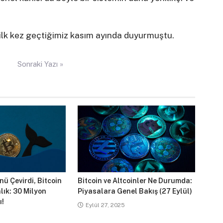
ı ilk kez geçtiğimiz kasım ayında duyurmuştu.
Sonraki Yazı »
ü Çevirdi, Bitcoin
Bitcoin ve Altcoinler Ne Durumda:
lık: 30 Milyon
Piyasalara Genel Bakış (27 Eylül)
ı!
Eylül 27, 2025