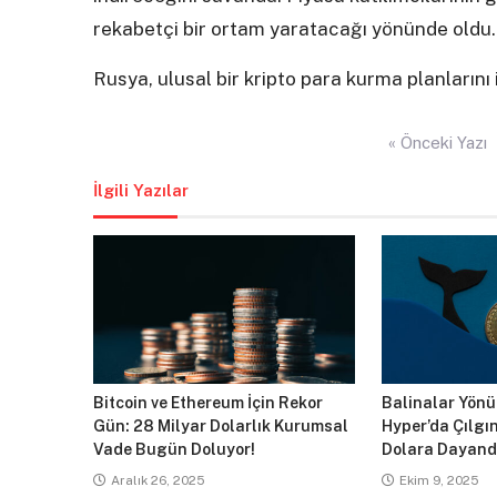
rekabetçi bir ortam yaratacağı yönünde oldu.
Rusya, ulusal bir kripto para kurma planların
Yazı
« Önceki Yazı
gezinmesi
İlgili Yazılar
Bitcoin ve Ethereum İçin Rekor
Balinalar Yönün
Gün: 28 Milyar Dolarlık Kurumsal
Hyper’da Çılgın
Vade Bugün Doluyor!
Dolara Dayand
Aralık 26, 2025
Ekim 9, 2025