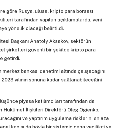
ere göre Rusya, ulusal kripto para borsası
lileri tarafından yapılan açıklamalarda, yeni
e yönelik olacağı belirtildi.
tesi Başkanı Anatoly Aksakov, sektörün
l şirketleri güvenli bir şekilde kripto para
e getirdi.
 merkez bankası denetimi altında çalışacağını
in 2023 yılının sonuna kadar sağlanabileceğini
düşünce piyasa katılımcıları tarafından da
n Hükümet İlişkileri Direktörü Oleg Ogienko,
turacağını ve yaptırım uygulama risklerini en aza
enel kanısı da böyle bir sistemin daha yenilikçi ve