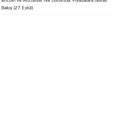
Bitcoin ve Altcoinler Ne Durumda: Piyasalara Genel
Bakış (27 Eylül)