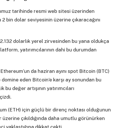
mmuz tarihinde resmi web sitesi üzerinden
2 bin dolar seviyesinin üzerine çıkaracağını
2.132 dolarlık yerel zirvesinden bu yana oldukça
n platform, yatırımcılarının dahi bu durumdan
i Ethereum’un da haziran ayını spot Bitcoin (BTC)
e domine eden Bitcoin’e karşı ay sonundan bu
k bu değer artışının yatırımcıları
izdi.
um (ETH) için güçlü bir direnç noktası olduğunun
lar üzerine çıkıldığında daha umutlu görünürken
i yaklaştığına dikkat çekti.