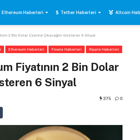
Ethereum Haberleri
Tether Haberleri
Altcoin Hab
ının 2 Bin Dolar Üzerine Çıkacağını Gösteren 6 Sinyal
i
Ethereum Haberleri
Finans Haberleri
Ripple Haberleri
m Fiyatının 2 Bin Dolar
steren 6 Sinyal
375
0