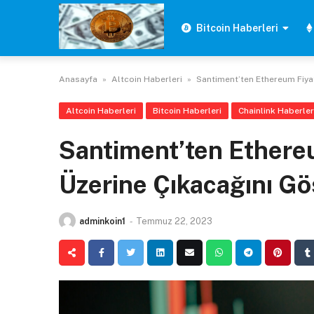
Skip
to
Bitcoin Haberleri
content
Anasayfa
»
Altcoin Haberleri
»
Santiment’ten Ethereum Fiyat
Altcoin Haberleri
Bitcoin Haberleri
Chainlink Haberler
Santiment’ten Ethereu
Üzerine Çıkacağını Gö
adminkoin1
-
Temmuz 22, 2023