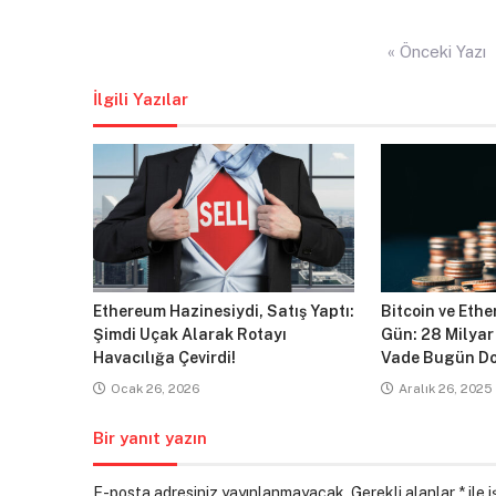
Yazı
« Önceki Yazı
gezinmesi
İlgili Yazılar
Ethereum Hazinesiydi, Satış Yaptı:
Bitcoin ve Ethe
Şimdi Uçak Alarak Rotayı
Gün: 28 Milyar
Havacılığa Çevirdi!
Vade Bugün Do
Ocak 26, 2026
Aralık 26, 2025
Bir yanıt yazın
E-posta adresiniz yayınlanmayacak.
Gerekli alanlar
*
ile 