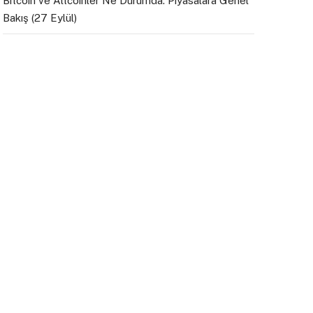
Bitcoin ve Altcoinler Ne Durumda: Piyasalara Genel
Bakış (27 Eylül)