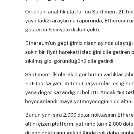
On-chain analitik platformu Santiment 21 Te
yayınladığı araştırma raporunda, Ethereum’un 
gösteren 6 sinyale dikkat çekti.
Ethereum’un geçtiğimiz nisan ayında ulaştığı 
sakin bir fiyat hareketi izlediğini dile getire
sıkılmış gibi göründüğünü dile getirdi.
Santiment ilk olarak diğer bütün varlıklar gib
ETF (borsa yatırım fonu) başvuruları eşliğind
yana değer kazandığını belirtti. Ancak %4,58’li
heyecanlandırmaya yetmeyeceğinin de altını ç
Bunun yanı sıra 2.000 dolar noktasının Ethere
altını çizen platform, yatırımcıların 2.000 do
direnç noktasına gelindiğinde çok daha şüphec