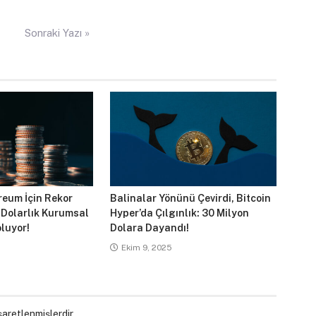
Sonraki Yazı »
reum İçin Rekor
Balinalar Yönünü Çevirdi, Bitcoin
 Dolarlık Kurumsal
Hyper’da Çılgınlık: 30 Milyon
luyor!
Dolara Dayandı!
Ekim 9, 2025
işaretlenmişlerdir