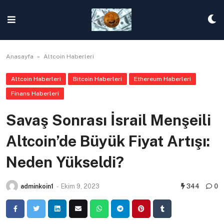
Skip
to
content
Anasayfa
»
Altcoin Haberleri
Altcoin Haberleri
Bitcoin Haberleri
Ethereum Haberleri
Finans Haberleri
Savaş Sonrası İsrail Menşeili
Altcoin’de Büyük Fiyat Artışı:
Neden Yükseldi?
adminkoin1
-
Ekim 9, 2023
344
0