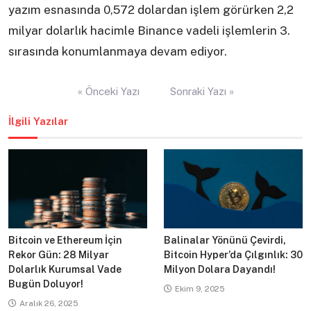
yazım esnasında 0,572 dolardan işlem görürken 2,2
milyar dolarlık hacimle Binance vadeli işlemlerin 3.
sırasında konumlanmaya devam ediyor.
Yazı
« Önceki Yazı
Sonraki Yazı »
gezinmesi
İlgili Yazılar
Bitcoin ve Ethereum İçin
Balinalar Yönünü Çevirdi,
Rekor Gün: 28 Milyar
Bitcoin Hyper’da Çılgınlık: 30
Dolarlık Kurumsal Vade
Milyon Dolara Dayandı!
Bugün Doluyor!
Ekim 9, 2025
Aralık 26, 2025