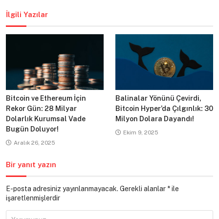
İlgili Yazılar
Bitcoin ve Ethereum İçin
Balinalar Yönünü Çevirdi,
Rekor Gün: 28 Milyar
Bitcoin Hyper’da Çılgınlık: 30
Dolarlık Kurumsal Vade
Milyon Dolara Dayandı!
Bugün Doluyor!
Ekim 9, 2025
Aralık 26, 2025
Bir yanıt yazın
E-posta adresiniz yayınlanmayacak.
Gerekli alanlar
*
ile
işaretlenmişlerdir