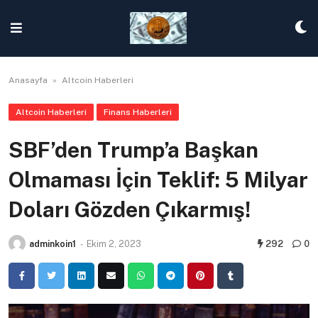
Skip
to
content
Anasayfa
»
Altcoin Haberleri
Altcoin Haberleri
Finans Haberleri
SBF’den Trump’a Başkan
Olmaması İçin Teklif: 5 Milyar
Doları Gözden Çıkarmış!
adminkoin1
-
Ekim 2, 2023
292
0