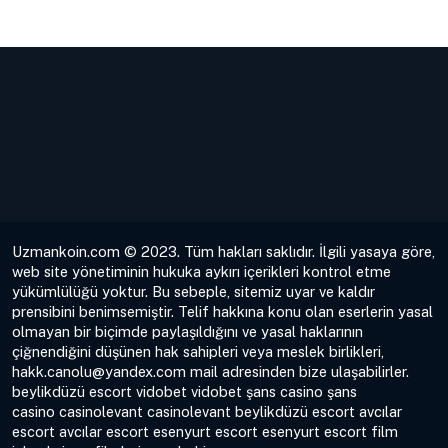
Uzmankoin.com © 2023. Tüm hakları saklıdır. İlgili yasaya göre,
web site yönetiminin hukuka aykırı içerikleri kontrol etme
yükümlülüğü yoktur. Bu sebeple, sitemiz uyar ve kaldır
prensibini benimsemiştir. Telif hakkına konu olan eserlerin yasal
olmayan bir biçimde paylaşıldığını ve yasal haklarının
çiğnendiğini düşünen hak sahipleri veya meslek birlikleri,
hakk.canolu@yandex.com
mail adresinden bize ulaşabilirler.
beylikdüzü escort
vidobet
vidobet
şans casino
şans
casino
casinolevant
casinolevant
beylikdüzü escort
avcılar
escort
avcılar escort
esenyurt escort
esenyurt escort
film