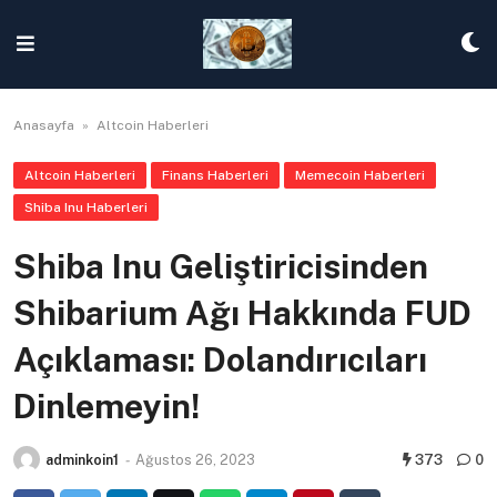
Skip
to
content
Anasayfa
»
Altcoin Haberleri
Altcoin Haberleri
Finans Haberleri
Memecoin Haberleri
Shiba Inu Haberleri
Shiba Inu Geliştiricisinden
Shibarium Ağı Hakkında FUD
Açıklaması: Dolandırıcıları
Dinlemeyin!
adminkoin1
-
Ağustos 26, 2023
373
0