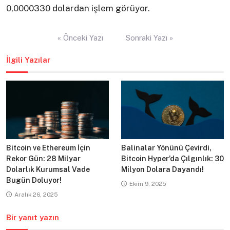
0,0000330 dolardan işlem görüyor.
Yazı
« Önceki Yazı
Sonraki Yazı »
gezinmesi
İlgili Yazılar
Bitcoin ve Ethereum İçin
Balinalar Yönünü Çevirdi,
Rekor Gün: 28 Milyar
Bitcoin Hyper’da Çılgınlık: 30
Dolarlık Kurumsal Vade
Milyon Dolara Dayandı!
Bugün Doluyor!
Ekim 9, 2025
Aralık 26, 2025
Bir yanıt yazın