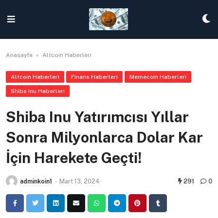
Skip
to
content
Anasayfa
»
Altcoin Haberleri
Altcoin Haberleri
Finans Haberleri
Memecoin Haberleri
Shiba Inu Haberleri
Shiba Inu Yatırımcısı Yıllar
Sonra Milyonlarca Dolar Kar
İçin Harekete Geçti!
adminkoin1
-
Mart 13, 2024
291
0