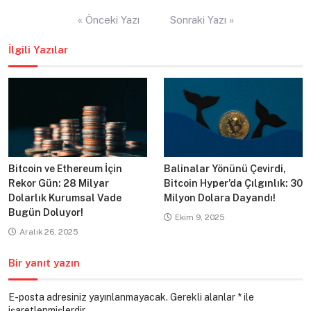
Yazı
« Önceki Yazı
Sonraki Yazı »
gezinmesi
İlgili Yazılar
Bitcoin ve Ethereum İçin
Balinalar Yönünü Çevirdi,
Rekor Gün: 28 Milyar
Bitcoin Hyper’da Çılgınlık: 30
Dolarlık Kurumsal Vade
Milyon Dolara Dayandı!
Bugün Doluyor!
Ekim 9, 2025
Aralık 26, 2025
Bir yanıt yazın
E-posta adresiniz yayınlanmayacak.
Gerekli alanlar
*
ile
işaretlenmişlerdir