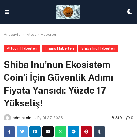
Skip
to
content
Anasayfa
»
Altcoin Haberleri
Altcoin Haberleri
Finans Haberleri
Shiba Inu Haberleri
Shiba Inu’nun Ekosistem
Coin’i İçin Güvenlik Adımı
Fiyata Yansıdı: Yüzde 17
Yükseliş!
adminkoin1
-
Eylül 27, 2023
319
0