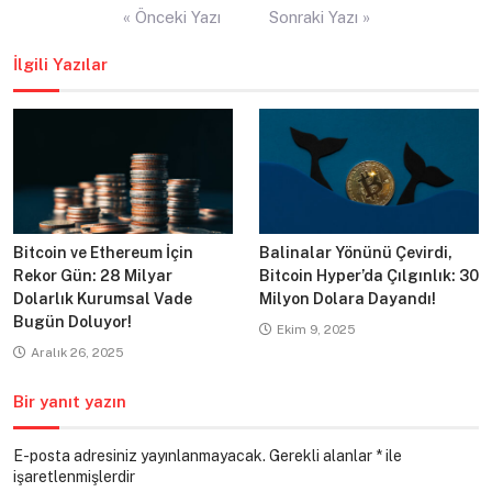
Yazı
« Önceki Yazı
Sonraki Yazı »
gezinmesi
İlgili Yazılar
Bitcoin ve Ethereum İçin
Balinalar Yönünü Çevirdi,
Rekor Gün: 28 Milyar
Bitcoin Hyper’da Çılgınlık: 30
Dolarlık Kurumsal Vade
Milyon Dolara Dayandı!
Bugün Doluyor!
Ekim 9, 2025
Aralık 26, 2025
Bir yanıt yazın
E-posta adresiniz yayınlanmayacak.
Gerekli alanlar
*
ile
işaretlenmişlerdir