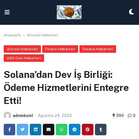
Skip
to
content
Anasayfa
»
Altcoin Haberleri
Altcoin Haberleri
Finans Haberleri
Solana Haberleri
USD Coin Haberleri
Solana’dan Dev İş Birliği:
Ödeme Hizmetlerini Entegre
Etti!
adminkoin1
-
Ağustos 24, 2023
390
0