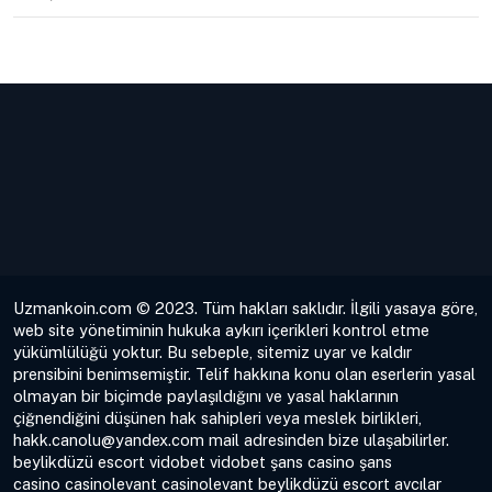
Uzmankoin.com © 2023. Tüm hakları saklıdır. İlgili yasaya göre,
web site yönetiminin hukuka aykırı içerikleri kontrol etme
yükümlülüğü yoktur. Bu sebeple, sitemiz uyar ve kaldır
prensibini benimsemiştir. Telif hakkına konu olan eserlerin yasal
olmayan bir biçimde paylaşıldığını ve yasal haklarının
çiğnendiğini düşünen hak sahipleri veya meslek birlikleri,
hakk.canolu@yandex.com
mail adresinden bize ulaşabilirler.
beylikdüzü escort
vidobet
vidobet
şans casino
şans
casino
casinolevant
casinolevant
beylikdüzü escort
avcılar