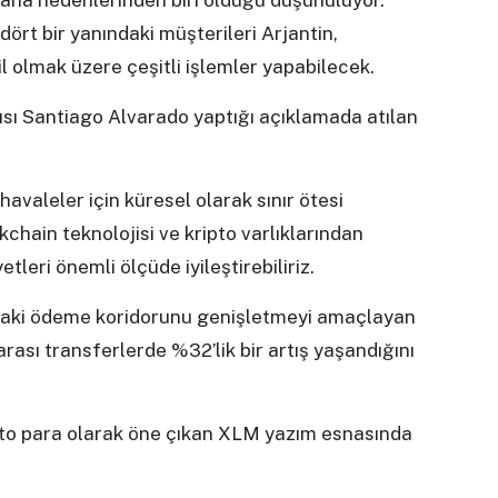
ana nedenlerinden biri olduğu düşünülüyor.
rt bir yanındaki müşterileri Arjantin,
 olmak üzere çeşitli işlemler yapabilecek.
sı Santiago Alvarado yaptığı açıklamada atılan
avaleler için küresel olarak sınır ötesi
chain teknolojisi ve kripto varlıklarından
leri önemli ölçüde iyileştirebiliriz.
ındaki ödeme koridorunu genişletmeyi amaçlayan
arası transferlerde %32’lik bir artış yaşandığını
pto para olarak öne çıkan XLM yazım esnasında