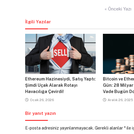
Yazı
« Önceki Yazı
gezinmesi
İlgili Yazılar
Ethereum Hazinesiydi, Satış Yaptı:
Bitcoin ve Ethe
Şimdi Uçak Alarak Rotayı
Gün: 28 Milyar
Havacılığa Çevirdi!
Vade Bugün Do
Ocak 26, 2026
Aralık 26, 2025
Bir yanıt yazın
E-posta adresiniz yayınlanmayacak.
Gerekli alanlar
*
ile 