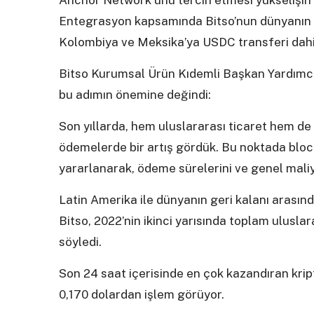
Anchor Network‘ünü tercih etmesi yükselişin 
Entegrasyon kapsamında Bitso’nun dünyanın dö
Kolombiya ve Meksika’ya USDC transferi dahil
Bitso Kurumsal Ürün Kıdemli Başkan Yardımcı
bu adımın önemine değindi:
Son yıllarda, hem uluslararası ticaret hem de h
ödemelerde bir artış gördük. Bu noktada block
yararlanarak, ödeme sürelerini ve genel maliyet
Latin Amerika ile dünyanın geri kalanı aras
Bitso, 2022’nin ikinci yarısında toplam uluslar
söyledi.
Son 24 saat içerisinde en çok kazandıran kri
0,170 dolardan işlem görüyor.