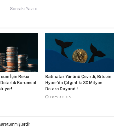
Sonraki Yazı »
reum İçin Rekor
Balinalar Yönünü Çevirdi, Bitcoin
 Dolarlık Kurumsal
Hyper’da Çılgınlık: 30 Milyon
luyor!
Dolara Dayandı!
Ekim 9, 2025
işaretlenmişlerdir