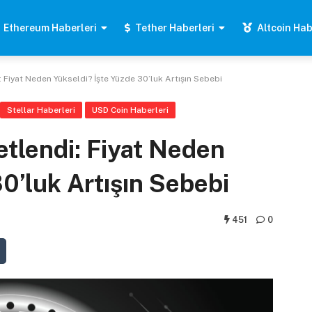
Ethereum Haberleri
Tether Haberleri
Altcoin Hab
: Fiyat Neden Yükseldi? İşte Yüzde 30’luk Artışın Sebebi
Stellar Haberleri
USD Coin Haberleri
etlendi: Fiyat Neden
0’luk Artışın Sebebi
451
0