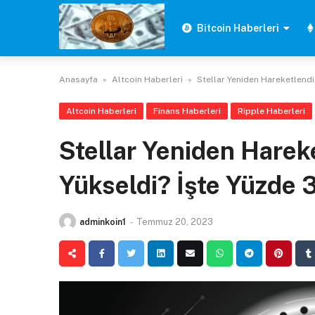
Skip
to
Bitcoin Haberleri
content
Anasayfa
»
Altcoin Haberleri
»
Stellar Yeniden Hareketlendi
Altcoin Haberleri
Finans Haberleri
Ripple Haberleri
Stellar Yeniden Harek
Yükseldi? İşte Yüzde 3
adminkoin1
-
Temmuz 20, 2023