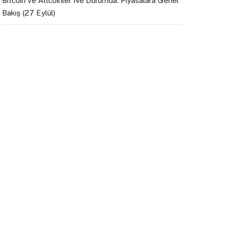
Bitcoin ve Altcoinler Ne Durumda: Piyasalara Genel
Bakış (27 Eylül)