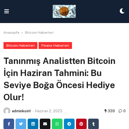
Skip
to
content
Anasayfa
»
Bitcoin Haberleri
Bitcoin Haberleri
Finans Haberleri
Tanınmış Analistten Bitcoin
İçin Haziran Tahmini: Bu
Seviye Boğa Öncesi Hediye
Olur!
adminkoin1
-
Haziran 2, 2023
339
0