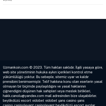
Uzmankoin.com © 2023. Tüm hakları saklıdır. İlgili yasaya göre,
web site yönetiminin hukuka aykırı içerikleri kontrol etme
yükümlülüğü yoktur. Bu sebeple, sitemiz uyar ve kaldır
prensibini benimsemiştir. Telif hakkına konu olan eserlerin yasal
olmayan bir biçimde paylaşıldığını ve yasal haklarının
çiğnendiğini düşünen hak sahipleri veya meslek birlikleri,
hakk.canolu@yandex.com
mail adresinden bize ulaşabilirler.
beylikdüzü escort
vidobet
vidobet
şans casino
şans
casino
casinolevant
casinolevant
beylikdüzü escort
avcılar