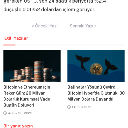
gereken USTC, son 24 saatlik periyotta %2,4
düşüşle 0,01252 dolardan işlem görüyor.
Yazı
« Önceki Yazı
Sonraki Yazı »
gezinmesi
İlgili Yazılar
Bitcoin ve Ethereum İçin
Balinalar Yönünü Çevirdi,
Rekor Gün: 28 Milyar
Bitcoin Hyper’da Çılgınlık: 30
Dolarlık Kurumsal Vade
Milyon Dolara Dayandı!
Bugün Doluyor!
Ekim 9, 2025
Aralık 26, 2025
Bir yanıt yazın