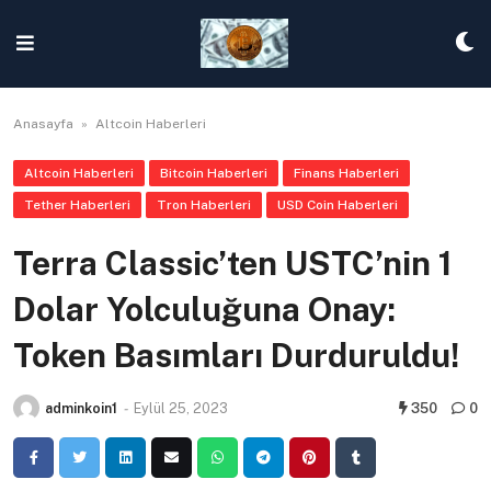
Skip
to
content
Anasayfa
»
Altcoin Haberleri
Altcoin Haberleri
Bitcoin Haberleri
Finans Haberleri
Tether Haberleri
Tron Haberleri
USD Coin Haberleri
Terra Classic’ten USTC’nin 1
Dolar Yolculuğuna Onay:
Token Basımları Durduruldu!
adminkoin1
-
Eylül 25, 2023
350
0