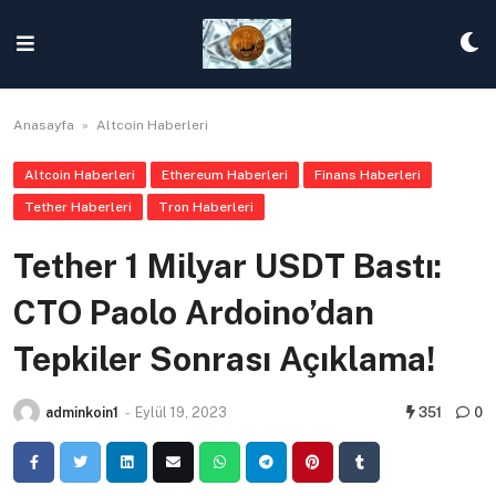
Skip
to
content
Anasayfa
»
Altcoin Haberleri
Altcoin Haberleri
Ethereum Haberleri
Finans Haberleri
Tether Haberleri
Tron Haberleri
Tether 1 Milyar USDT Bastı:
CTO Paolo Ardoino’dan
Tepkiler Sonrası Açıklama!
adminkoin1
-
Eylül 19, 2023
351
0