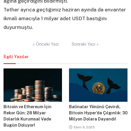
ağına geçirdiğini bildirmişti.
Tether ayrıca geçtiğimiz haziran ayında da envanter
ikmali amacıyla 1 milyar adet USDT bastığını
duyurmuştu.
Yazı
« Önceki Yazı
Sonraki Yazı »
gezinmesi
İlgili Yazılar
Bitcoin ve Ethereum İçin
Balinalar Yönünü Çevirdi,
Rekor Gün: 28 Milyar
Bitcoin Hyper’da Çılgınlık: 30
Dolarlık Kurumsal Vade
Milyon Dolara Dayandı!
Bugün Doluyor!
Ekim 9, 2025