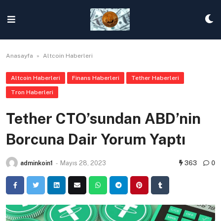
Skip
to
content
Anasayfa
»
Altcoin Haberleri
Altcoin Haberleri
Finans Haberleri
Tether Haberleri
Tron Haberleri
Tether CTO’sundan ABD’nin
Borcuna Dair Yorum Yaptı
adminkoin1
-
Mayıs 28, 2023
363
0