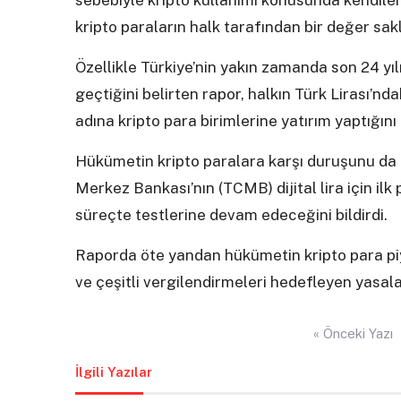
sebebiyle kripto kullanımı konusunda kendileri
kripto paraların halk tarafından bir değer sakl
Özellikle Türkiye’nin yakın zamanda son 24 yı
geçtiğini belirten rapor, halkın Türk Lirası’
adına kripto para birimlerine yatırım yaptığını d
Hükümetin kripto paralara karşı duruşunu da
Merkez Bankası’nın (TCMB) dijital lira için il
süreçte testlerine devam edeceğini bildirdi.
Raporda öte yandan hükümetin kripto para pi
ve çeşitli vergilendirmeleri hedefleyen yasalar
Yazı
« Önceki Yazı
gezinmesi
İlgili Yazılar