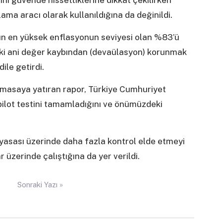
ni güvende hissettiklerine dikkat çekilirken
ama aracı olarak kullanıldığına da değinildi.
lın en yüksek enflasyonun seviyesi olan %83’ü
ndaki ani değer kaybından (devaülasyon) korunmak
ile getirdi.
 masaya yatıran rapor, Türkiye Cumhuriyet
k pilot testini tamamladığını ve önümüzdeki
yasası üzerinde daha fazla kontrol elde etmeyi
 üzerinde çalıştığına da yer verildi.
Sonraki Yazı »