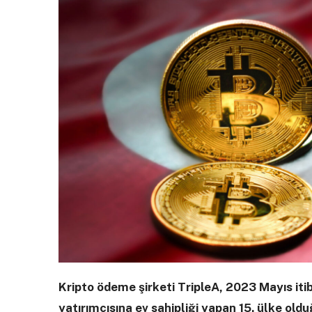
Kripto ödeme şirketi TripleA, 2023 Mayıs itib
yatırımcısına ev sahipliği yapan 15. ülke oldu