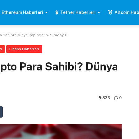
Ethereum Haberleri
Tether Haberleri
Altcoin Hab
ra Sahibi? Dünya Çapında 15. Sıradayız!
i
Finans Haberleri
ipto Para Sahibi? Dünya
336
0