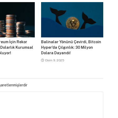
reum İçin Rekor
Balinalar Yönünü Çevirdi, Bitcoin
 Dolarlık Kurumsal
Hyper’da Çılgınlık: 30 Milyon
luyor!
Dolara Dayandı!
Ekim 9, 2025
işaretlenmişlerdir