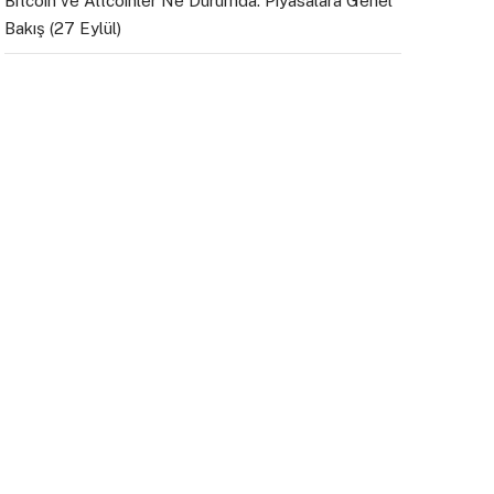
Bitcoin ve Altcoinler Ne Durumda: Piyasalara Genel
Bakış (27 Eylül)