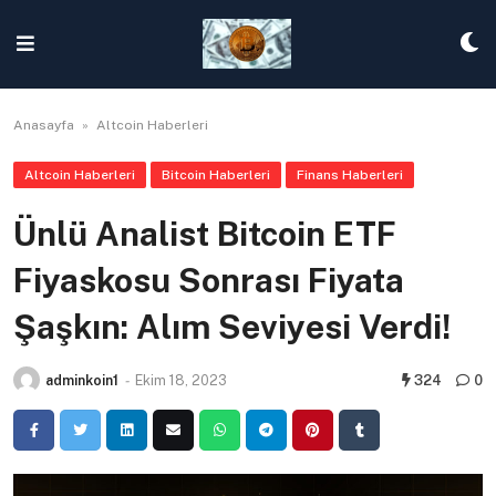
Skip
to
content
Anasayfa
»
Altcoin Haberleri
Altcoin Haberleri
Bitcoin Haberleri
Finans Haberleri
Ünlü Analist Bitcoin ETF
Fiyaskosu Sonrası Fiyata
Şaşkın: Alım Seviyesi Verdi!
adminkoin1
-
Ekim 18, 2023
324
0