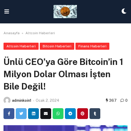
Skip
to
content
Anasayfa
»
Altcoin Haberleri
Altcoin Haberleri
Bitcoin Haberleri
Finans Haberleri
Ünlü CEO’ya Göre Bitcoin’in 1
Milyon Dolar Olması İşten
Bile Değil!
adminkoin1
-
Ocak 2, 2024
367
0