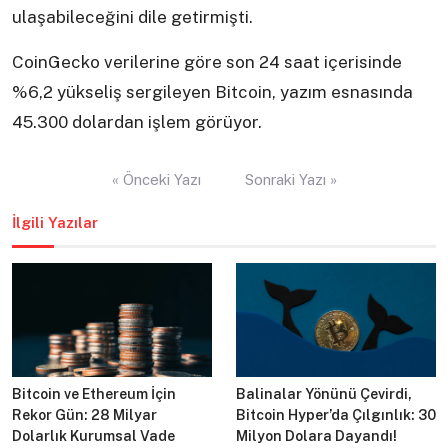
ulaşabileceğini dile getirmişti.
CoinGecko verilerine göre son 24 saat içerisinde
%6,2 yükseliş sergileyen Bitcoin, yazım esnasında
45.300 dolardan işlem görüyor.
Yazı
« Önceki Yazı
Sonraki Yazı »
gezinmesi
İlgili Yazılar
Bitcoin ve Ethereum İçin
Balinalar Yönünü Çevirdi,
Rekor Gün: 28 Milyar
Bitcoin Hyper’da Çılgınlık: 30
Dolarlık Kurumsal Vade
Milyon Dolara Dayandı!