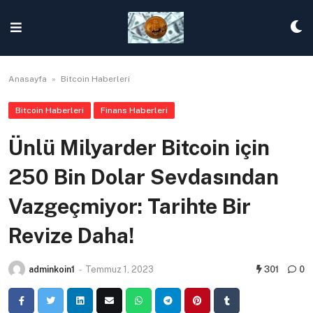
Skip
to
content
Anasayfa
»
Bitcoin Haberleri
Bitcoin Haberleri
Finans Haberleri
Ünlü Milyarder Bitcoin için
250 Bin Dolar Sevdasından
Vazgeçmiyor: Tarihte Bir
Revize Daha!
adminkoin1
-
Temmuz 1, 2023
301
0