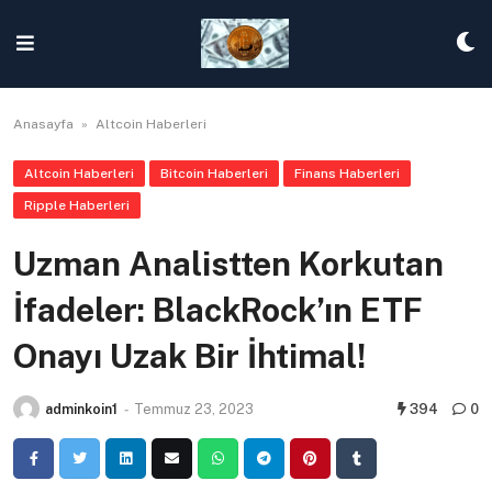
Skip
to
content
Anasayfa
»
Altcoin Haberleri
Altcoin Haberleri
Bitcoin Haberleri
Finans Haberleri
Ripple Haberleri
Uzman Analistten Korkutan
İfadeler: BlackRock’ın ETF
Onayı Uzak Bir İhtimal!
adminkoin1
-
Temmuz 23, 2023
394
0