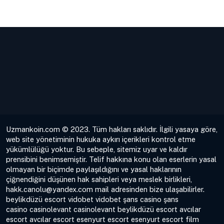
Uzmankoin.com © 2023. Tüm hakları saklıdır. İlgili yasaya göre,
web site yönetiminin hukuka aykırı içerikleri kontrol etme
yükümlülüğü yoktur. Bu sebeple, sitemiz uyar ve kaldır
prensibini benimsemiştir. Telif hakkına konu olan eserlerin yasal
olmayan bir biçimde paylaşıldığını ve yasal haklarının
çiğnendiğini düşünen hak sahipleri veya meslek birlikleri,
hakk.canolu@yandex.com
mail adresinden bize ulaşabilirler.
beylikdüzü escort
vidobet
vidobet
şans casino
şans
casino
casinolevant
casinolevant
beylikdüzü escort
avcılar
escort
avcılar escort
esenyurt escort
esenyurt escort
film