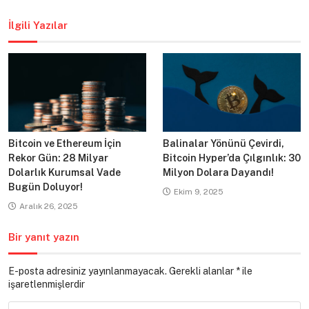
gezinmesi
İlgili Yazılar
Bitcoin ve Ethereum İçin
Balinalar Yönünü Çevirdi,
Rekor Gün: 28 Milyar
Bitcoin Hyper’da Çılgınlık: 30
Dolarlık Kurumsal Vade
Milyon Dolara Dayandı!
Bugün Doluyor!
Ekim 9, 2025
Aralık 26, 2025
Bir yanıt yazın
E-posta adresiniz yayınlanmayacak.
Gerekli alanlar
*
ile
işaretlenmişlerdir