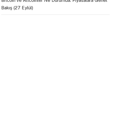
Bitcoin ve Altcoinler Ne Durumda: Piyasalara Genel
Bakış (27 Eylül)