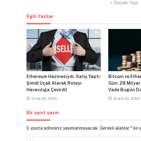
Yazı
« Önceki Yazı
gezinmesi
İlgili Yazılar
Ethereum Hazinesiydi, Satış Yaptı:
Bitcoin ve Ethe
Şimdi Uçak Alarak Rotayı
Gün: 28 Milyar
Havacılığa Çevirdi!
Vade Bugün Do
Ocak 26, 2026
Aralık 26, 2025
Bir yanıt yazın
E-posta adresiniz yayınlanmayacak.
Gerekli alanlar
*
ile 