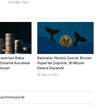
Sonraki Yazı »
reum İçin Rekor
Balinalar Yönünü Çevirdi, Bitcoin
 Dolarlık Kurumsal
Hyper’da Çılgınlık: 30 Milyon
luyor!
Dolara Dayandı!
Ekim 9, 2025
işaretlenmişlerdir