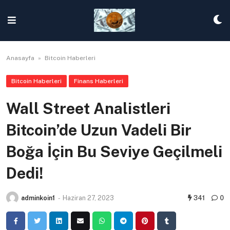
Skip
to
content
Anasayfa
»
Bitcoin Haberleri
Bitcoin Haberleri
Finans Haberleri
Wall Street Analistleri
Bitcoin’de Uzun Vadeli Bir
Boğa İçin Bu Seviye Geçilmeli
Dedi!
adminkoin1
-
Haziran 27, 2023
341
0