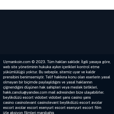
Uzmankoin.com © 2023. Tüm hakları saklıdır. İlgili yasaya göre,
web site yönetiminin hukuka aykırı içerikleri kontrol etme
yükümlülüğü yoktur. Bu sebeple, sitemiz uyar ve kaldır
prensibini benimsemiştir. Telif hakkına konu olan eserlerin yasal
olmayan bir biçimde paylaşıldığını ve yasal haklarının
çiğnendiğini düşünen hak sahipleri veya meslek birlikleri,
hakk.canolu@yandex.com
mail adresinden bize ulaşabilirler.
beylikdüzü escort
vidobet
vidobet
şans casino
şans
casino
casinolevant
casinolevant
beylikdüzü escort
avcılar
escort
avcılar escort
esenyurt escort
esenyurt escort
film
izle
aksiyon filmleri
marsbahis