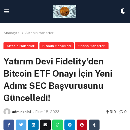
Skip
to
content
Anasayfa
»
Altcoin Haberleri
Altcoin Haberleri
Bitcoin Haberleri
Finans Haberleri
Yatırım Devi Fidelity’den
Bitcoin ETF Onayı İçin Yeni
Adım: SEC Başvurusunu
Güncelledi!
adminkoin1
-
Ekim 18, 2023
310
0