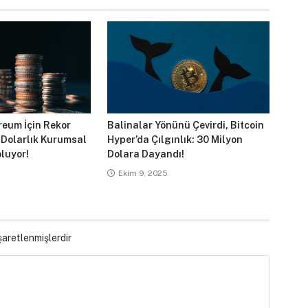
reum İçin Rekor
Balinalar Yönünü Çevirdi, Bitcoin
 Dolarlık Kurumsal
Hyper’da Çılgınlık: 30 Milyon
luyor!
Dolara Dayandı!
Ekim 9, 2025
işaretlenmişlerdir