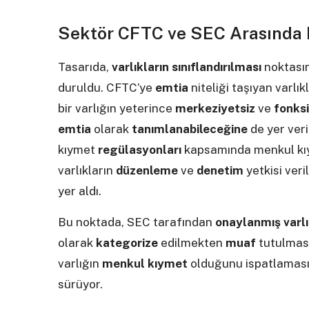
Sektör CFTC ve SEC Arasında 
Tasarıda,
varlıkların sınıflandırılması
noktasın
duruldu. CFTC’ye
emtia
niteliği taşıyan varlık
bir varlığın yeterince
merkeziyetsiz
ve
fonks
emtia
olarak
tanımlanabileceğine
de yer veri
kıymet
regülasyonları
kapsamında menkul kıym
varlıkların
düzenleme
ve
denetim
yetkisi ver
yer aldı.
Bu noktada, SEC tarafından
onaylanmış varlı
olarak
kategorize
edilmekten
muaf
tutulmas
varlığın
menkul kıymet
olduğunu ispatlaması
sürüyor.