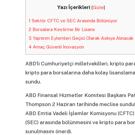
Yazı İçerikleri
[
Gizle
]
1
Sektör CFTC ve SEC Arasında Bölünüyor
2
Borsalara Kestirme Bir Lisans
3
Yaptırım Eylemleri Geçici Olarak Askıya Alınacak
4
Amaç Güvenli İnovasyon
ABD’li Cumhuriyetçi milletvekilleri, kripto p
kripto para borsalarına daha kolay lisanslama 
sundu.
ABD Finansal Hizmetler Komitesi Başkanı Pa
Thompson 2 Haziran tarihinde meclise sundukl
ABD Emtia Vadeli İşlemler Komisyonu (CFTC
(SEC) arasında bölünmesini ve kripto para bor
sunulmasını önerdi.