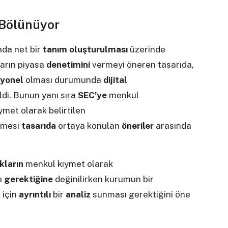
Bölünüyor
da net bir
tanım oluşturulması
üzerinde
ların piyasa
denetimini
vermeyi öneren tasarıda,
iyonel
olması durumunda
dijital
ldi. Bunun yanı sıra
SEC’ye
menkul
et olarak belirtilen
ilmesi
tasarıda
ortaya konulan
öneriler
arasında
kların
menkul kıymet olarak
ı
gerektiğine
değinilirken kurumun bir
 için
ayrıntılı
bir
analiz
sunması gerektiğini öne