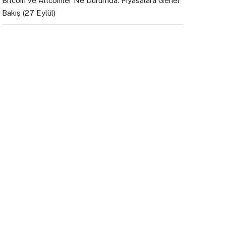
Bitcoin ve Altcoinler Ne Durumda: Piyasalara Genel
Bakış (27 Eylül)