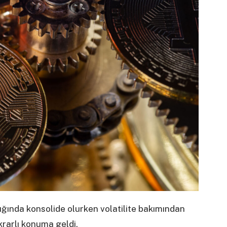
lığında konsolide olurken volatilite bakımından
krarlı konuma geldi.