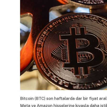
Bitcoin (BTC) son haftalarda dar bir fiyat ara
Meta ve Amazon hisselerine kıyasla daha isti