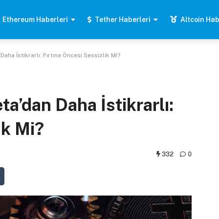
Ethereum Haberleri
Tether Haberleri
Altcoin Hab
aha İstikrarlı: Fırtına Öncesi Sessizlik Mi?
a’dan Daha İstikrarlı:
ik Mi?
332
0