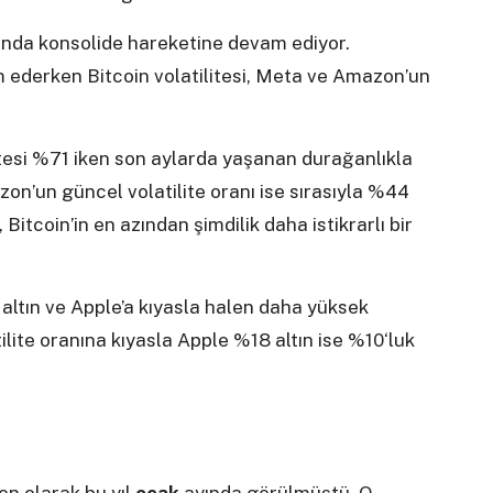
lığında konsolide hareketine devam ediyor.
 ederken Bitcoin volatilitesi, Meta ve Amazon’un
ilitesi %71 iken son aylarda yaşanan durağanlıkla
zon’un güncel volatilite oranı ise sırasıyla %44
itcoin’in en azından şimdilik daha istikrarlı bir
r altın ve Apple’a kıyasla halen daha yüksek
ilite oranına kıyasla Apple %18 altın ise %10‘luk