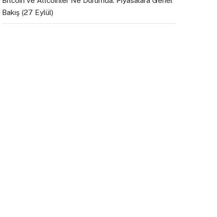
Bitcoin ve Altcoinler Ne Durumda: Piyasalara Genel
Bakış (27 Eylül)