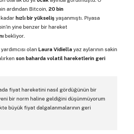
n olarak bu yıl
ocak
ayında görülmüştü. O
nin ardından Bitcoin,
20 bin
e kadar
hızlı bir yükseliş
yaşanmıştı. Piyasa
oin’in yine benzer bir hareket
nı
bekliyor.
 yardımcısı olan
Laura Vidiella
yaz aylarının sakin
alırken
son baharda volatil hareketlerin geri
ada fiyat hareketini nasıl gördüğünün bir
eni bir norm haline geldiğini düşünmüyorum
likte büyük fiyat dalgalanmalarının geri