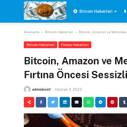
Skip
to
Bitcoin Haberleri
content
Anasayfa
»
Bitcoin Haberleri
»
Bitcoin, Amazon ve Meta’dan D
Bitcoin Haberleri
Finans Haberleri
Bitcoin, Amazon ve Met
Fırtına Öncesi Sessizl
adminkoin1
-
Haziran 3, 2023