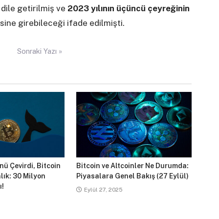
dile getirilmiş ve
2023 yılının üçüncü çeyreğinin
ine girebileceği ifade edilmişti.
Sonraki Yazı »
ü Çevirdi, Bitcoin
Bitcoin ve Altcoinler Ne Durumda:
lık: 30 Milyon
Piyasalara Genel Bakış (27 Eylül)
ı!
Eylül 27, 2025