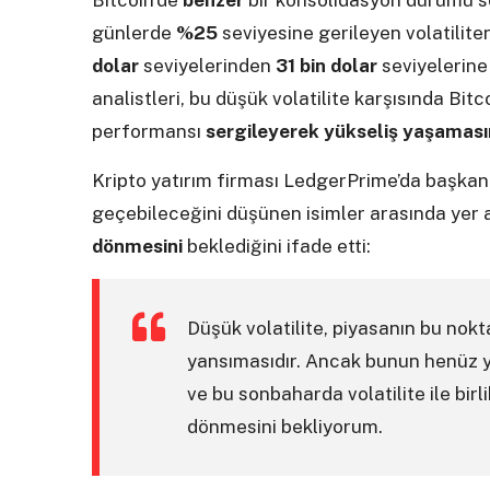
Bitcoin’de
benzer
bir konsolidasyon durumu so
günlerde
%25
seviyesine gerileyen volatilite
dolar
seviyelerinden
31 bin dolar
seviyelerin
analistleri, bu düşük volatilite karşısında Bitc
performansı
sergileyerek yükseliş yaşaması
Kripto yatırım firması LedgerPrime’da başkan
geçebileceğini düşünen isimler arasında yer 
dönmesini
beklediğini ifade etti:
Düşük volatilite, piyasanın bu nokt
yansımasıdır. Ancak bunun henüz y
ve bu sonbaharda volatilite ile bir
dönmesini bekliyorum.