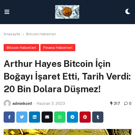
Skip
to
content
Anasayfa
»
Bitcoin Haberleri
Bitcoin Haberleri
Finans Haberleri
Arthur Hayes Bitcoin İçin
Boğayı İşaret Etti, Tarih Verdi:
20 Bin Dolara Düşmez!
adminkoin1
-
Haziran 3, 2023
317
0