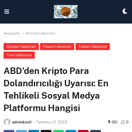
Skip
to
content
Anasayfa
»
Altcoin Haberleri
Altcoin Haberleri
Finans Haberleri
Tether Haberleri
Tron Haberleri
ABD’den Kripto Para
Dolandırıcılığı Uyarısı: En
Tehlikeli Sosyal Medya
Platformu Hangisi
adminkoin1
-
Temmuz 21, 2023
351
0