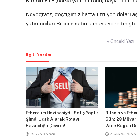
Bitcoin ETF (borsa yatırım fonu) başvuruların
Novogratz, geçtiğimiz hafta 1 trilyon doları 
yatırımcıları Bitcoin satın almaya yöneltmişti.
Yazı
« Önceki Yazı
gezinmesi
İlgili Yazılar
Ethereum Hazinesiydi, Satış Yaptı:
Bitcoin ve Ethe
Şimdi Uçak Alarak Rotayı
Gün: 28 Milyar
Havacılığa Çevirdi!
Vade Bugün Do
Ocak 26, 2026
Aralık 26, 2025