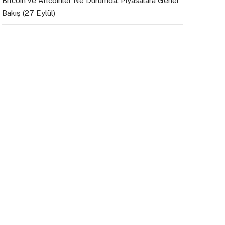
Bitcoin ve Altcoinler Ne Durumda: Piyasalara Genel
Bakış (27 Eylül)