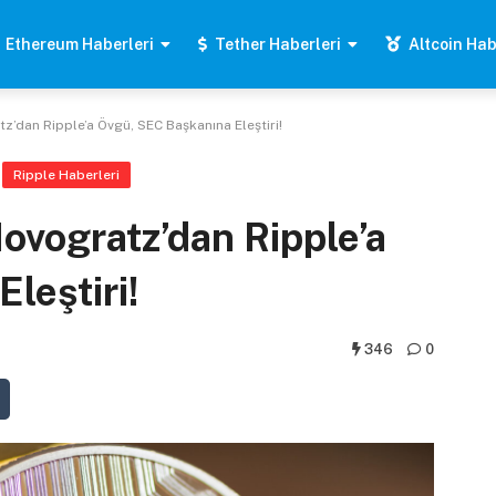
Ethereum Haberleri
Tether Haberleri
Altcoin Hab
z’dan Ripple’a Övgü, SEC Başkanına Eleştiri!
Ripple Haberleri
ovogratz’dan Ripple’a
leştiri!
346
0