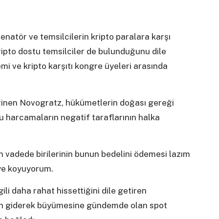
senatör ve temsilcilerin kripto paralara karşı
ripto dostu temsilciler de bulunduğunu dile
mi ve kripto karşıtı kongre üyeleri arasında
ğinen Novogratz, hükümetlerin doğası gereği
u harcamaların negatif taraflarının halka
vadede birilerinin bunun bedelini ödemesi lazım
eye koyuyorum.
gili daha rahat hissettiğini dile getiren
inin giderek büyümesine gündemde olan spot