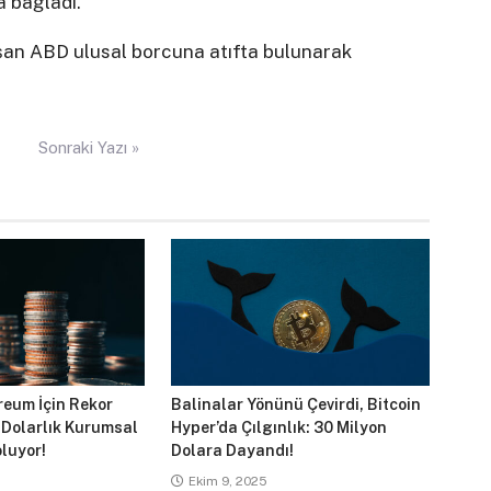
a bağladı.
aşan ABD ulusal borcuna atıfta bulunarak
Sonraki Yazı »
reum İçin Rekor
Balinalar Yönünü Çevirdi, Bitcoin
 Dolarlık Kurumsal
Hyper’da Çılgınlık: 30 Milyon
luyor!
Dolara Dayandı!
Ekim 9, 2025