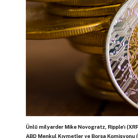
Ünlü milyarder Mike Novogratz, Ripple’ı (XRP
ABD Menkul Kıymetler ve Borsa Komisyonu (SE