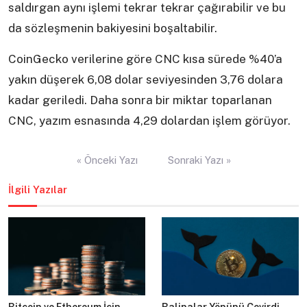
saldırgan aynı işlemi tekrar tekrar çağırabilir ve bu
da sözleşmenin bakiyesini boşaltabilir.
CoinGecko verilerine göre CNC kısa sürede %40’a
yakın düşerek 6,08 dolar seviyesinden 3,76 dolara
kadar geriledi. Daha sonra bir miktar toparlanan
CNC, yazım esnasında 4,29 dolardan işlem görüyor.
Yazı
« Önceki Yazı
Sonraki Yazı »
gezinmesi
İlgili Yazılar
Bitcoin ve Ethereum İçin
Balinalar Yönünü Çevirdi,