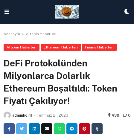
Skip
to
content
Anasayfa
»
Altcoin Haberleri
Altcoin Haberleri
Ethereum Haberleri
Finans Haberleri
DeFi Protokolünden
Milyonlarca Dolarlık
Ethereum Boşaltıldı: Token
Fiyatı Çakılıyor!
adminkoin1
-
Temmuz 21, 2023
438
0